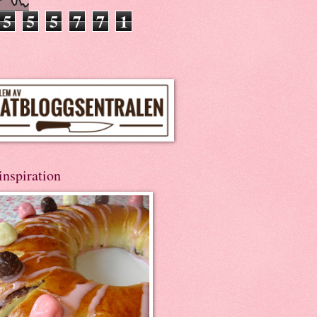
5
5
5
7
7
1
inspiration