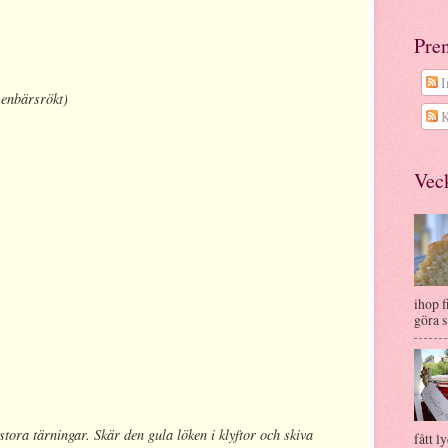
Pre
I
 enbärsrökt)
K
Veck
ihop f
göra s.
i stora tärningar. Skär den gula löken i klyftor och skiva
fått ly