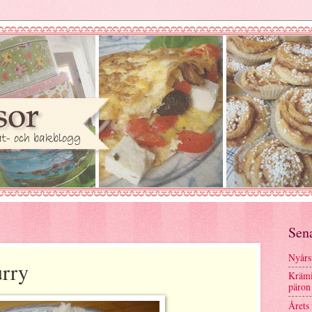
Sen
Nyårs
urry
Krämi
päron
Årets