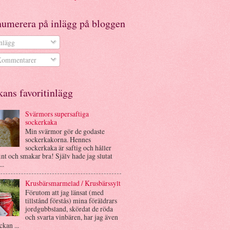
numerera på inlägg på bloggen
nlägg
ommentarer
ans favoritinlägg
Svärmors supersaftiga
sockerkaka
Min svärmor gör de godaste
sockerkakorna. Hennes
sockerkaka är saftig och håller
int och smakar bra! Själv hade jag slutat
..
Krusbärsmarmelad / Krusbärssylt
Förutom att jag länsat (med
tillstånd förstås) mina föräldrars
jordgubbsland, skördat de röda
och svarta vinbären, har jag även
ckan ...