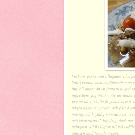
Veckans gryta som tillagades i helg
Salt&Peppar men modifierade som van
inte bli annat än en fantastisk god g
ingrediens jag tyvärr inte använder t
grytan då vi skulle få gäster också,
några dagar av grytan och frös även 
mustig och kryddig som utlovas i rec
och kikärtorna i! Jag drog dock ner 
mängden vitlöksklyftor till två iställ
aningen modifierade recept.