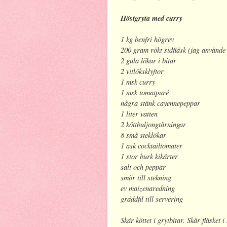
Höstgryta med curry
1 kg benfri högrev
200 gram rökt sidfläsk (jag använde
2 gula lökar i bitar
2 vitlöksklyftor
1 msk curry
1 msk tomatpuré
några stänk cayennepeppar
1 liter vatten
2 köttbuljongtärningar
8 små steklökar
1 ask cocktailtomater
1 stor burk kikärter
salt och peppar
smör till stekning
ev maizenaredning
gräddfil till servering
Skär köttet i grytbitar. Skär fläsket 