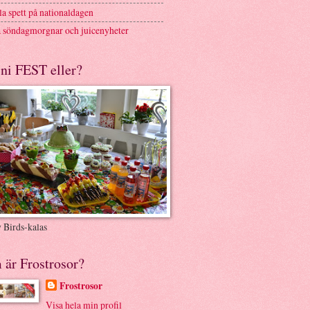
a spett på nationaldagen
 söndagmorgnar och juicenyheter
ni FEST eller?
 Birds-kalas
 är Frostrosor?
Frostrosor
Visa hela min profil