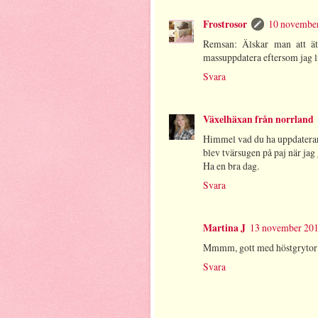
Frostrosor
10 november
Remsan: Älskar man att ät
massuppdatera eftersom jag li
Svara
Växelhäxan från norrland
Himmel vad du ha uppdaterar..
blev tvärsugen på paj när jag g
Ha en bra dag.
Svara
Martina J
13 november 2010
Mmmm, gott med höstgrytor!
Svara