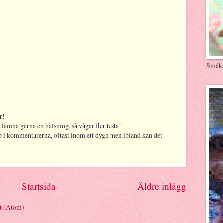
Småk
r!
 lämna gärna en hälsning, så vågar fler testa!
p i kommentarerna, oftast inom ett dygn men ibland kan det
Startsida
Äldre inlägg
et (Atom)