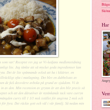
Blågul
Sköna
Har 
en som var! Receptet rev jag ur Vi-kedjans medlemstidning
ligt lite. Jag tänkte att så mycket goda ingredienser kan
ryta. Det är lite spännande också att ha i kikärter, en
illräckligt ofta i matlagning. Det blev en dubbelsats av
Angry
 men de fick dessvärre avboka på grund av sjukdom. Vi åt
in av den. Min recension av grytan är att den blir precis så
Vem
eptet och att den därutöver är nytänkande tack vare curryn
mängden curry till 1 1/1 msk istället för angivna 2 msk och
et för fyra. Det räckte gott och väl i vår familj. Så nedan min