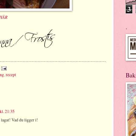
3
HÄR
.
Bak
ing
,
recept
l. 21:35
lagat! Vad du ligger i!