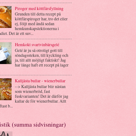
Piroger med köttfärsfyllning
Grunden till detta recept på
köttfärspiroger har, tro det eller
ej, följt med ändå sedan
hemkunskapslektionerna i
diet. Det är ett suv...
Hemkokt svartvinbärsgelé
Gelé är ju så otroligt gott till
söndagssteken, till kyckling och
ja, till allt möjligt faktiskt! Jag
har länge haft ett recept på lager
Kalljästa bullar - wienerbullar
--> Kalljästa bullar blir nästan
som wienerbröd, fast
fuskvarianten! Det är därför jag
kallar de för wienerbullar. Allt
tast b...
istik (summa sidvisningar)