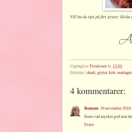
Vill ha du tips på fler grytor, klicka
Upplagd av
Frostrosor
kl.
13:01
Etiketter:
chark
,
grytor
,
kött
,
matlagn
4 kommentarer:
Remsan
10 november 2010 k
Jisses vad mycket god mat du 
Svara