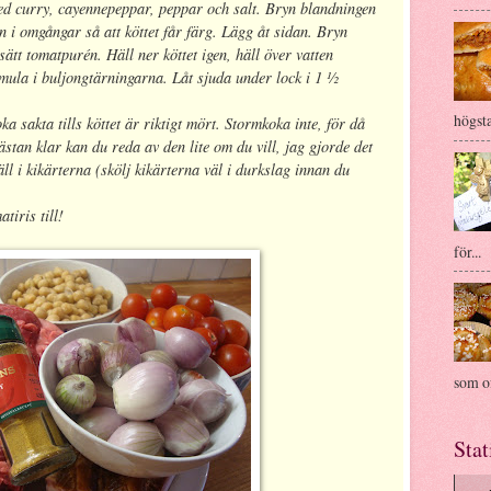
ed curry, cayennepeppar, peppar och salt. Bryn blandningen
n i omgångar så att köttet får färg. Lägg åt sidan. Bryn
lsätt tomatpurén. Häll ner köttet igen, häll över vatten
mula i buljongtärningarna. Låt sjuda under lock i 1 ½
högsta
oka sakta tills köttet är riktigt mört. Stormkoka inte, för då
stan klar kan du reda av den lite om du vill, jag gjorde det
ll i kikärterna (skölj kikärterna väl i durkslag innan du
.
tiris till!
för...
som of
Stat