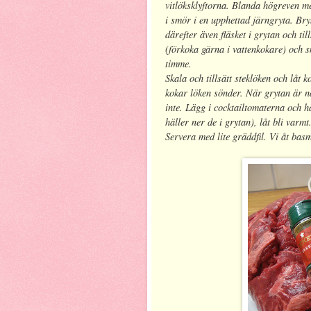
vitlöksklyftorna. Blanda högreven m
i smör i en upphettad järngryta. Bry
därefter även fläsket i grytan och til
(förkoka gärna i vattenkokare) och s
timme.
Skala och tillsätt steklöken och låt k
kokar löken sönder. När grytan är nä
inte. Lägg i cocktailtomaterna och hä
häller ner de i grytan), låt bli varmt
Servera med lite gräddfil. Vi åt basma