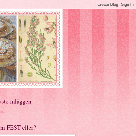
aste inläggen
n...
ni FEST eller?