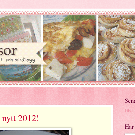
Sen
Läser i
t nytt 2012!
Har 