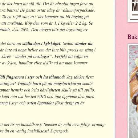
är det bara att slå till. Det är absolut ingen fara att
Bara bättre! De flesta ostar idag är vakuumförpackade.
 Ta en rejäl stor ost, det kommer att bli åtgång på
 att använda. Köp den som är 1,1 kg eller 2,2 kg. Se
fetthalt, dvs. 26%. Den magra blir det ingenting av
Bak
 det bara att
ställa den i kylskåpet
. Sedan
vänder du
 är inte så noga heller om det inte blir precis en gång i
g skrev ”vändes på onsdagar”. Perfekt att välja en
av kylen, handlar eller dylikt så att man kommer
åll fingrarna i styr och ha tålamod
!
Jag tänkte flera
genting av! Väntade bara på att mögelprickarna skulle
annat hemskt och hela härligheten skulle gå till spillo.
e köpt min ost hösten 2010 och inte öppnade den julen
arna i styr och osten öppnades först drygt ett år
tt det är en hushållsost! Smaken är mild men fyllig, krämig
are än en vanlig hushållsost! Supergod!