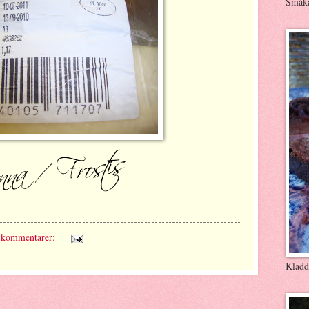
Småk
 kommentarer:
Kladd