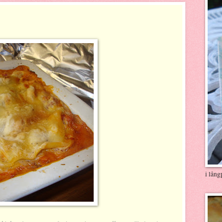
i lån