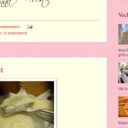
Veck
kommentarer:
t / ej matrelaterat
ihop f
göra s.
t
fått ly
högsta