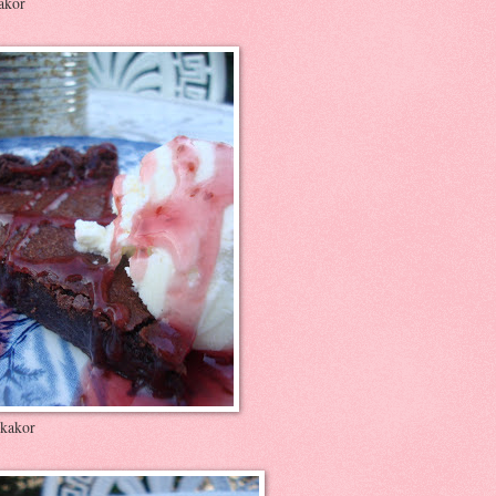
akor
kakor