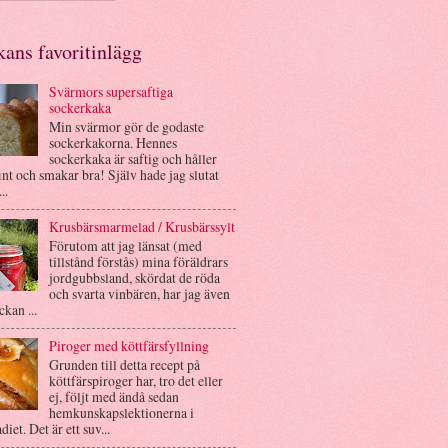
ans favoritinlägg
Svärmors supersaftiga
sockerkaka
Min svärmor gör de godaste
sockerkakorna. Hennes
sockerkaka är saftig och håller
int och smakar bra! Själv hade jag slutat
..
Krusbärsmarmelad / Krusbärssylt
Förutom att jag länsat (med
tillstånd förstås) mina föräldrars
jordgubbsland, skördat de röda
och svarta vinbären, har jag även
ckan ...
Piroger med köttfärsfyllning
Grunden till detta recept på
köttfärspiroger har, tro det eller
ej, följt med ändå sedan
hemkunskapslektionerna i
diet. Det är ett suv...