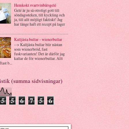
Hemkokt svartvinbärsgelé
Gelé är ju så otroligt gott till
söndagssteken, till kyckling och
ja, till allt möjligt faktiskt! Jag
har länge haft ett recept på lager
Kalljästa bullar - wienerbullar
--> Kalljästa bullar blir nästan
som wienerbröd, fast
fuskvarianten! Det är därför jag
kallar de för wienerbullar. Allt
tast b...
istik (summa sidvisningar)
5
5
6
7
5
6