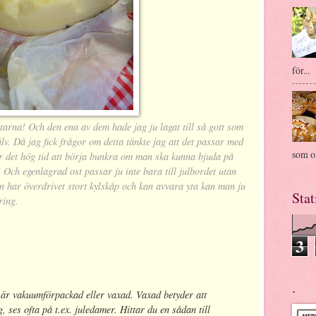
för...
tarna! Och den ena av dem hade jag ju lagat till så gott som
själv. Då jag fick frågor om detta tänkte jag att det passar med
som of
är det hög tid att börja bunkra om man ska kunna bjuda på
! Och egenlagrad ost passar ju inte bara till julbordet utan
har överdrivet stort kylskåp och kan avvara yta kan man ju
Stat
ring.
3
.
är vakuumförpackad eller vaxad. Vaxad betyder att
g, ses ofta på t.ex. juledamer. Hittar du en sådan till