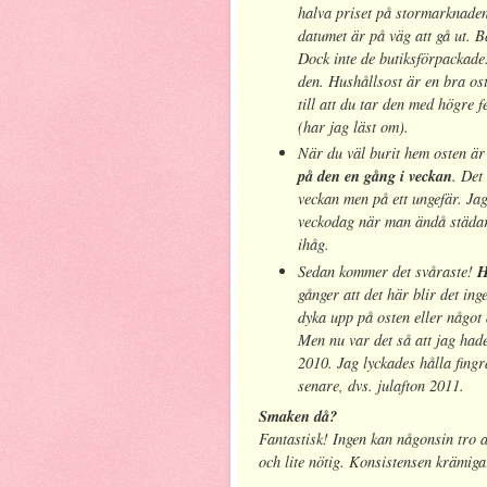
halva priset på stormarknaden 
datumet är på väg att gå ut. 
Dock inte de butiksförpackade.
den. Hushållsost är en bra ost
till att du tar den med högre 
(har jag läst om).
När du väl burit hem osten är
på den en gång i veckan
. Det
veckan men på ett ungefär. Ja
veckodag när man ändå städar 
ihåg.
Sedan kommer det svåraste!
H
gånger att det här blir det in
dyka upp på osten eller något 
Men nu var det så att jag had
2010. Jag lyckades hålla fingr
senare, dvs. julafton 2011.
Smaken då?
Fantastisk! Ingen kan någonsin tro a
och lite nötig. Konsistensen krämig