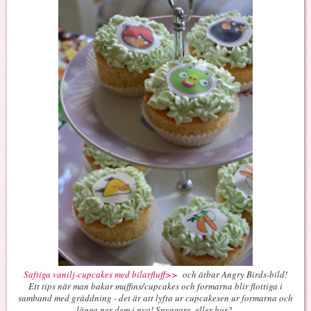
Saftiga vanilj-cupcakes med bilarfluff>>
och ätbar Angry Birds-bild!
Ett tips när man bakar muffins/cupcakes och formarna blir flottiga i
samband med gräddning - det är att lyfta ur cupcakesen ur formarna och
lägga ner dem i nya! Snyggare, eller hur?