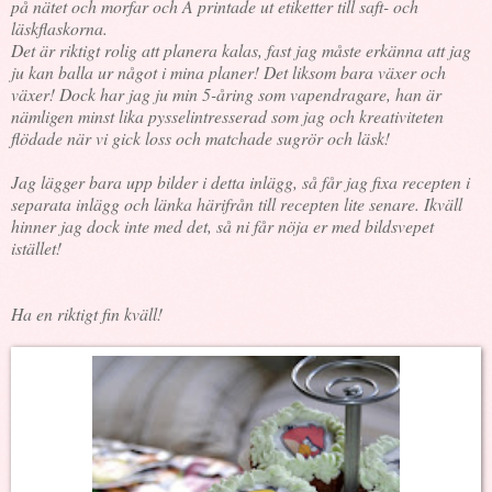
på nätet och morfar och A printade ut etiketter till saft- och
läskflaskorna.
Det är riktigt rolig att planera kalas, fast jag måste erkänna att jag
ju kan balla ur något i mina planer! Det liksom bara växer och
växer! Dock har jag ju min 5-åring som vapendragare, han är
nämligen minst lika pysselintresserad som jag och kreativiteten
flödade när vi gick loss och matchade sugrör och läsk!
Jag lägger bara upp bilder i detta inlägg, så får jag fixa recepten i
separata inlägg och länka härifrån till recepten lite senare. Ikväll
hinner jag dock inte med det, så ni får nöja er med bildsvepet
istället!
Ha en riktigt fin kväll!