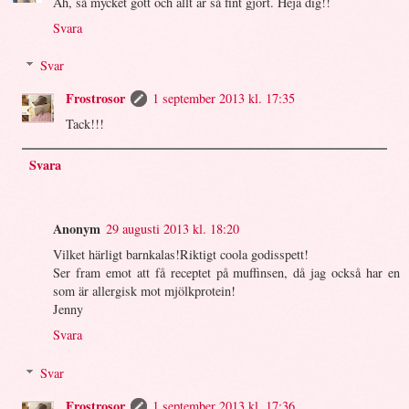
Åh, så mycket gott och allt är så fint gjort. Heja dig!!
Svara
Svar
Frostrosor
1 september 2013 kl. 17:35
Tack!!!
Svara
Anonym
29 augusti 2013 kl. 18:20
Vilket härligt barnkalas!Riktigt coola godisspett!
Ser fram emot att få receptet på muffinsen, då jag också har en
som är allergisk mot mjölkprotein!
Jenny
Svara
Svar
Frostrosor
1 september 2013 kl. 17:36