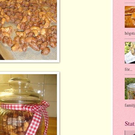
högsta
för...
familj
Stat