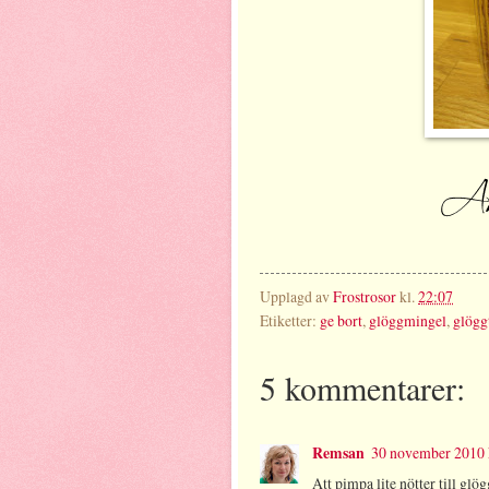
Upplagd av
Frostrosor
kl.
22:07
Etiketter:
ge bort
,
glöggmingel
,
glögg
5 kommentarer:
Remsan
30 november 2010 k
Att pimpa lite nötter till glö