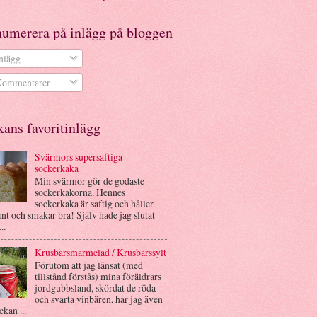
numerera på inlägg på bloggen
nlägg
ommentarer
ans favoritinlägg
Svärmors supersaftiga
sockerkaka
Min svärmor gör de godaste
sockerkakorna. Hennes
sockerkaka är saftig och håller
int och smakar bra! Själv hade jag slutat
..
Krusbärsmarmelad / Krusbärssylt
Förutom att jag länsat (med
tillstånd förstås) mina föräldrars
jordgubbsland, skördat de röda
och svarta vinbären, har jag även
ckan ...