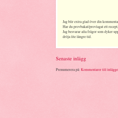
Jag blir extra glad över din kommenta
Har du provbakat/provlagat ett recept,
Jag besvarar alla frågor som dyker up
dröja lite längre tid.
Senaste inlägg
Prenumerera på:
Kommentarer till inlägg