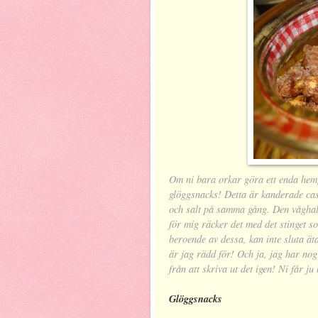
Om ni bara orkar göra ett enda hemgjo
glöggsnacks! Detta är kanderade ca
och salt på samma gång. Den våghalsi
för mig räcker det med det stinget s
beroende av dessa, kan inte sluta ä
är jag rädd för! Och ja, jag har nog
från att skriva ut det igen! Ni får j
Glöggsnacks