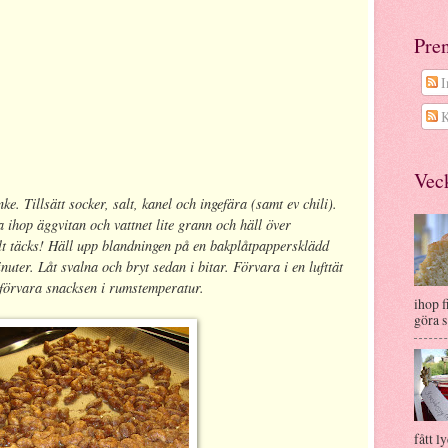
Pre
I
K
Veck
e. Tillsätt socker, salt, kanel och ingefära (samt ev chili).
 ihop äggvitan och vattnet lite grann och häll över
llt täcks! Häll upp blandningen på en bakplåtpappersklädd
uter. Låt svalna och bryt sedan i bitar. Förvara i en lufttät
t förvara snacksen i rumstemperatur.
ihop f
göra s.
fått ly