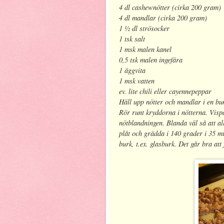
4 dl cashewnötter (cirka 200 gram)
4 dl mandlar (cirka 200 gram)
1 ½ dl strösocker
1 tsk salt
1 msk malen kanel
0,5 tsk malen ingefära
1 äggvita
1 msk vatten
ev. lite chili eller cayennepeppar
Häll upp nötter och mandlar i en bunk
Rör runt kryddorna i nötterna. Vispa
nötblandningen. Blanda väl så att a
plåt och grädda i 140 grader i 35 min
burk, t.ex. glasburk. Det går bra at