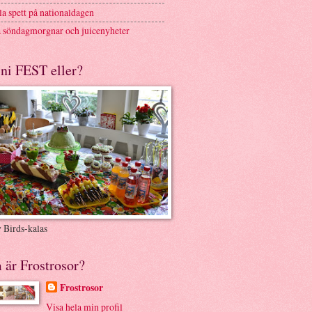
a spett på nationaldagen
 söndagmorgnar och juicenyheter
ni FEST eller?
 Birds-kalas
 är Frostrosor?
Frostrosor
Visa hela min profil