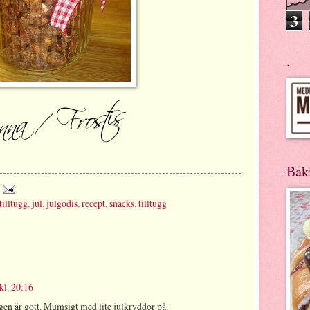
3
.
Bak
tilltugg
,
jul
,
julgodis
,
recept
,
snacks
,
tilltugg
l. 20:16
ggen är gott. Mumsigt med lite julkryddor på.