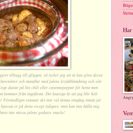
Blågul
Sköna
Har 
rt tilltugg till glöggen, så tycker jag att ni kan göra dessa
shewnötter och mandlar med julens kryddblandning och sött
ge duttar på lite chili eller cayennepeppar för hetta men
om kommer från ingefäran. Det knasiga är att jag blir helt
Angry
ta! Förmodligen stannar det inte vid denna omgång innan jul
 bjussat er på detta recept tidigare, men kan inte hålla mig
Vem
u bara inte missa julens godaste snacks!