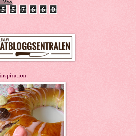
5
5
7
6
6
0
inspiration