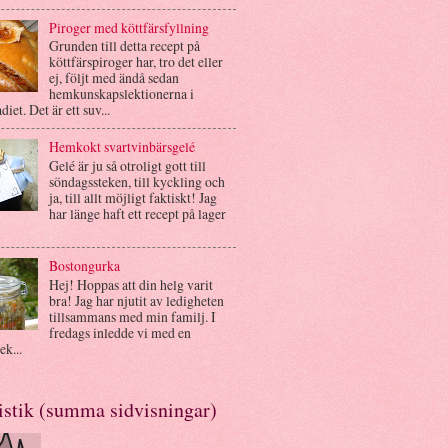
Piroger med köttfärsfyllning
Grunden till detta recept på
köttfärspiroger har, tro det eller
ej, följt med ändå sedan
hemkunskapslektionerna i
diet. Det är ett suv...
Hemkokt svartvinbärsgelé
Gelé är ju så otroligt gott till
söndagssteken, till kyckling och
ja, till allt möjligt faktiskt! Jag
har länge haft ett recept på lager
Bostongurka
Hej! Hoppas att din helg varit
bra! Jag har njutit av ledigheten
tillsammans med min familj. I
fredags inledde vi med en
ek...
istik (summa sidvisningar)