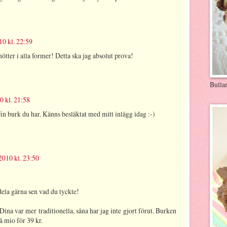
0 kl. 22:59
nötter i alla former! Detta ska jag absolut prova!
Bulla
0 kl. 21:58
fin burk du har. Känns besläktat med mitt inlägg idag :-)
2010 kl. 23:50
dela gärna sen vad du tyckte!
 Dina var mer traditionella, såna har jag inte gjort förut. Burken
å mio för 39 kr.