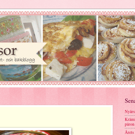
Sen
Nyårs
Krämi
päron
Årets