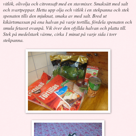
vitlök, olivolja och citronsaft med en stavmixer. Smaksätt med salt
och svartpeppar. Hetta upp olja och vitlök i en stekpanna och stek
spenaten tills den mjuknat, smaka av med salt. Bred ut
kikärtsmassan på ena halvan på varje tortilla, fördela spenaten och
smula fetaost ovanpå. Vik över den ofyllda halvan och platta till.
Stek på medelstark värme, cirka 1 minut på varje sida i torr
stekpanna.