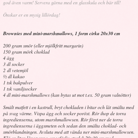
god även varm! Servera gärna med en glasskula och bär till!
Önskar er en mysig lillördag!
Brownies med mini-marshmallows, 1 form cirka 20x30 cm
200 gram smör (eller mjölkfritt margarin)
150 gram mörk choklad
4 ägg
3 dl socker
2 dl vetemjöl
½ dl kakao
1 tsk bakpulver
1 tsk vaniljsocker
4 dl mini-marshmallows (kan bytas ut mot t.ex. 50 gram valnötter)
Smält matfett i en kastrull, bryt chokladen i bitar och låt smälta med
på svag värme. Vispa ägg och socker poröst. Rör ihop de torra
ingredienserna, utom marshmallowsen. Rör först ner de torra
ingredienserna i äggsmeten och sedan den smälta choklad- och
smörblandningen. Avsluta med att vända ner mini-marshmallowsen.
Klä en liten långpanna, ungefärlig storlek 20x30 cm med