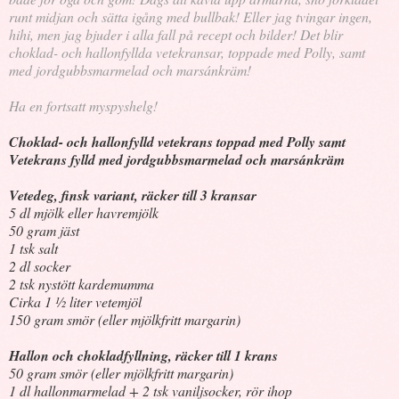
runt midjan och sätta igång med bullbak! Eller jag tvingar ingen,
hihi, men jag bjuder i alla fall på recept och bilder! Det blir
choklad- och hallonfyllda vetekransar, toppade med Polly, samt
med jordgubbsmarmelad och marsánkräm!
Ha en fortsatt myspyshelg!
Choklad- och hallonfylld vetekrans toppad med Polly samt
Vetekrans fylld med jordgubbsmarmelad och marsánkräm
Vetedeg, finsk variant, räcker till 3 kransar
5 dl mjölk eller havremjölk
50 gram jäst
1 tsk salt
2 dl socker
2 tsk nystött kardemumma
Cirka 1 ½ liter vetemjöl
150 gram smör (eller mjölkfritt margarin)
Hallon och chokladfyllning, räcker till 1 krans
50 gram smör (eller mjölkfritt margarin)
1 dl hallonmarmelad + 2 tsk vaniljsocker, rör ihop