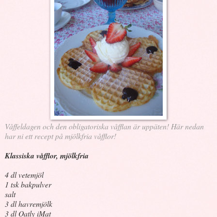
Våffeldagen och den obligatoriska våfflan är uppäten! Här nedan
har ni ett recept på mjölkfria våfflor!
Klassiska våfflor, mjölkfria
4 dl vetemjöl
1 tsk bakpulver
salt
3 dl havremjölk
3 dl Oatly iMat