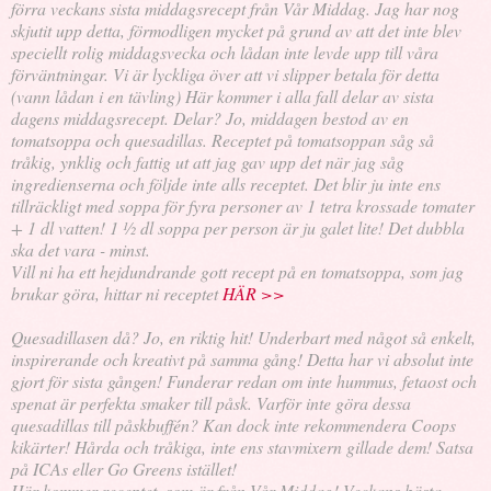
förra veckans sista middagsrecept från Vår Middag. Jag har nog
skjutit upp detta, förmodligen mycket på grund av att det inte blev
speciellt rolig middagsvecka och lådan inte levde upp till våra
förväntningar. Vi är lyckliga över att vi slipper betala för detta
(vann lådan i en tävling) Här kommer i alla fall delar av sista
dagens middagsrecept. Delar? Jo, middagen bestod av en
tomatsoppa och quesadillas. Receptet på tomatsoppan såg så
tråkig, ynklig och fattig ut att jag gav upp det när jag såg
ingredienserna och följde inte alls receptet. Det blir ju inte ens
tillräckligt med soppa för fyra personer av 1 tetra krossade tomater
+ 1 dl vatten! 1 ½ dl soppa per person är ju galet lite! Det dubbla
ska det vara - minst.
Vill ni ha ett hejdundrande gott recept på en tomatsoppa, som jag
brukar göra, hittar ni receptet
HÄR >>
Quesadillasen då? Jo, en riktig hit! Underbart med något så enkelt,
inspirerande och kreativt på samma gång! Detta har vi absolut inte
gjort för sista gången! Funderar redan om inte hummus, fetaost och
spenat är perfekta smaker till påsk. Varför inte göra dessa
quesadillas till påskbuffén? Kan dock inte rekommendera Coops
kikärter! Hårda och tråkiga, inte ens stavmixern gillade dem! Satsa
på ICAs eller Go Greens istället!
Här kommer receptet, som är från Vår Middag! Veckans bästa