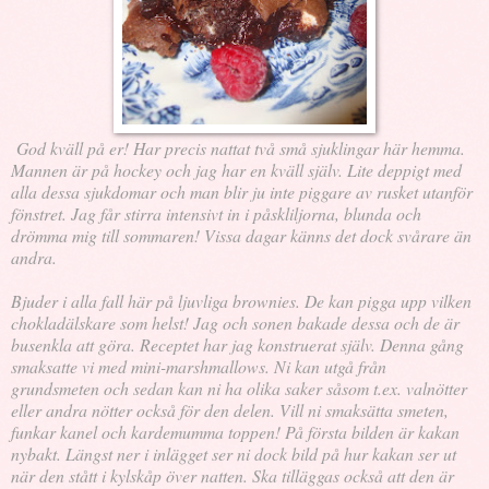
God kväll på er! Har precis nattat två små sjuklingar här hemma.
Mannen är på hockey och jag har en kväll själv. Lite deppigt med
alla dessa sjukdomar och man blir ju inte piggare av rusket utanför
fönstret. Jag får stirra intensivt in i påskliljorna, blunda och
drömma mig till sommaren! Vissa dagar känns det dock svårare än
andra.
Bjuder i alla fall här på ljuvliga brownies. De kan pigga upp vilken
chokladälskare som helst! Jag och sonen bakade dessa och de är
busenkla att göra. Receptet har jag konstruerat själv. Denna gång
smaksatte vi med mini-marshmallows. Ni kan utgå från
grundsmeten och sedan kan ni ha olika saker såsom t.ex. valnötter
eller andra nötter också för den delen. Vill ni smaksätta smeten,
funkar kanel och kardemumma toppen! På första bilden är kakan
nybakt. Längst ner i inlägget ser ni dock bild på hur kakan ser ut
när den stått i kylskåp över natten. Ska tilläggas också att den är