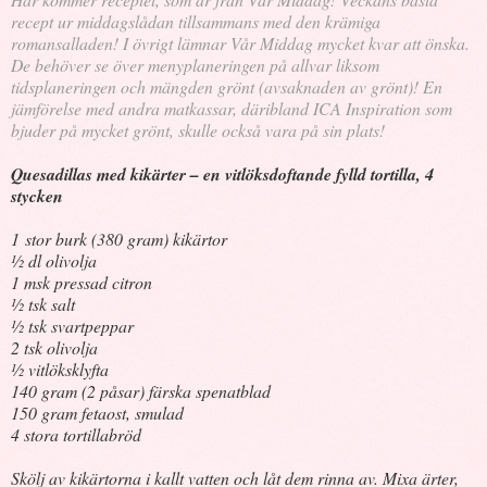
recept ur middagslådan tillsammans med den krämiga
romansalladen! I övrigt lämnar Vår Middag mycket kvar att önska.
De behöver se över menyplaneringen på allvar liksom
tidsplaneringen och mängden grönt (avsaknaden av grönt)! En
jämförelse med andra matkassar, däribland ICA Inspiration som
bjuder på mycket grönt, skulle också vara på sin plats!
Quesadillas med kikärter – en vitlöksdoftande fylld tortilla, 4
stycken
1 stor burk (380 gram) kikärtor
½ dl olivolja
1 msk pressad citron
½ tsk salt
½ tsk svartpeppar
2 tsk olivolja
½ vitlöksklyfta
140 gram (2 påsar) färska spenatblad
150 gram fetaost, smulad
4 stora tortillabröd
Skölj av kikärtorna i kallt vatten och låt dem rinna av. Mixa ärter,