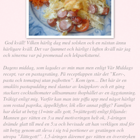
God kväll! Vilken härlig dag med solsken och en nästan ännu
härligare kväll. Det var ljummet och härligt i luften ikväll när jag
och sönerna var på promenad och lekparksturné.
Dagens middag, som lagades av min man men enligt Vår Middags
recept, var en pastagratäng. På receptlappen står det ”Korv-,
pasta och tomatpaj utan pajbotten”. Kom igen… Det här är en
smaklös pastapudding med slantar av knäppkorv och ett gäng
stackars cocktailtomater alltsammans ihophållet av en äggstanning.
Tråkigt enligt mig. Varför kan man inte piffa upp med något härligt
som rostad paprika, äppelklyftor, lök eller annat piffigt? Familjen
har delat ut betyg (1=inte alls gott, 5=jättegott) enligt följande:
Mannen gav rätten en 3:a med motiveringen helt ok, 3-åringen
drämde glatt till med en 5:a och bevisade att han verkligen stod för
sitt betyg genom att sleva i sig två portioner av gratängen och
utropa ”Jättegott!”. 1,5-åringen däremot gav rätten en överstryken