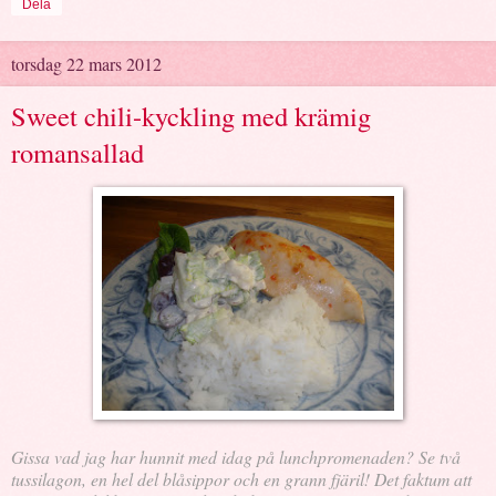
Dela
torsdag 22 mars 2012
Sweet chili-kyckling med krämig
romansallad
Gissa vad jag har hunnit med idag på lunchpromenaden? Se två
tussilagon, en hel del blåsippor och en grann fjäril! Det faktum att