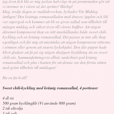
jag även fick klä av mig jackan halvvägs in på promenaden gör att
vi stormar in i våren så det spritter! Härligt!
Idag, tredje dagen av matlådeveckan, lyckades Vår Middag
äntligen! Den krämiga romansalladen med druvor, äpplen och lök
var supergod och kommer att bli en given sallad som tillbehör till
mången middag och säkert även till vårens bufféer. Att någon
däremot komponerat ihop en rätt innehållandes både sweet chili-
kyckling och en krämig romansallad. Det passar ju inte alls ihop
egentligen och får mig att misstänka att någon komponerat rätterna
i sömnen eller genom att snurra lyckohjulet. Den där pippin hade
blivit gladare att få på sig någon skojigare kryddning än en sweet
chili-sås. Sammanfattningsvis alltså; underbart god krämig
romansallad och plus i kanten för att denna var den första rätten
med grönt tillbehör till middagen!
Ha en fin kväll!
Sweet chili-kyckling med krämig romansallad, 4 portioner
4 dl ris
500 gram kycklingfilé (Vi använde 800 gram)
2 tsk olivolja
1 tsk salt