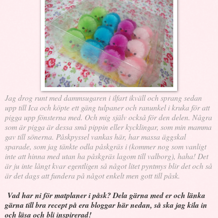
Jag drog runt med dammsugaren i ilfart ikväll och sprang sedan
upp till Ica och köpte ett gäng tulpaner och ranunkel i kruka för att
pigga upp fönsterna med. Och mig själv också för den delen. Några
som är pigga är dessa små pippin eller kycklingar, som min mamma
gav till sönerna. Påskpyssel vankas här, har massa äggskal
sparade, som jag tänkte odla påskgräs i (kommer nog som vanligt
inte att hinna med utan ha påskgräs lagom till valborg), haha! Det
är ju inte långt kvar egentligen så något litet pyntmys blir det och så
är det dags att fundera på något enkelt men gott till påsk.
Vad har ni för matplaner i påsk? Dela gärna med er och länka
gärna till bra recept på era bloggar här nedan, så ska jag kila in
och läsa och bli inspirerad!