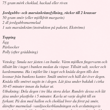
75 gram mörk choklad, hackad eller riven
Jordgubbs- och marsánkrämsfyllning, räcker till 2 kransar
50 gram smör (eller mjölkfritt margarin)
2 dl jordgubbsmarmelad
1 sats marsánkräm (instruktion på paketet, Ekströms)
Topping
Ägg
Pärlsocker
Polly (efter gräddning)
Vetedeg: Smula ner jästen i en bunke. Värm mjölken fingervarm och
tillsätt lite i taget i bunken medan du vispar. Tillsätt salt, socker och
kardemumma. Ha i mjölet lite i taget och knåda degen tills den
lossnar från bunkens kanter. Smält smöret och häll det över degen.
Knåda tills smöret sugits in i degen. Låt jäsa under bakduk i cirka
30-45 minuter innan du bakar ut.
Utbakning: Dela degen i tre lika stora delar. Rundriv dessa och låt
jäsa under plastfolie i 5 minuter. Kavla ut varje degbit till en
fyrkant. På den med hallon och choklad brer du först på smör,
därefter marmelad- vaniljsockerblandningen och avslutningsvis