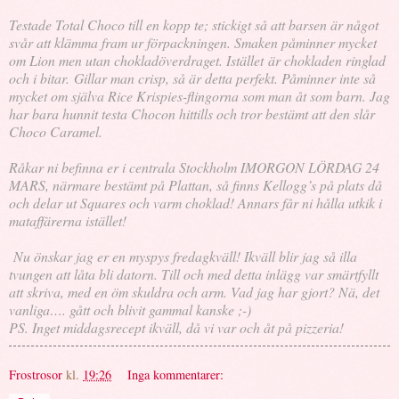
Testade Total Choco till en kopp te; stickigt så att barsen är något
svår att klämma fram ur förpackningen. Smaken påminner mycket
om Lion men utan chokladöverdraget. Istället är chokladen ringlad
och i bitar. Gillar man crisp, så är detta perfekt. Påminner inte så
mycket om själva Rice Krispies-flingorna som man åt som barn. Jag
har bara hunnit testa Chocon hittills och tror bestämt att den slår
Choco Caramel.
Råkar ni befinna er i centrala Stockholm IMORGON LÖRDAG 24
MARS, närmare bestämt på Plattan, så finns Kellogg’s på plats då
och delar ut Squares och varm choklad! Annars får ni hålla utkik i
mataffärerna istället!
Nu önskar jag er en myspys fredagkväll! Ikväll blir jag så illa
tvungen att låta bli datorn. Till och med detta inlägg var smärtfyllt
att skriva, med en öm skuldra och arm. Vad jag har gjort? Nä, det
vanliga…. gått och blivit gammal kanske ;-)
PS. Inget middagsrecept ikväll, då vi var och åt på pizzeria!
Frostrosor
kl.
19:26
Inga kommentarer: