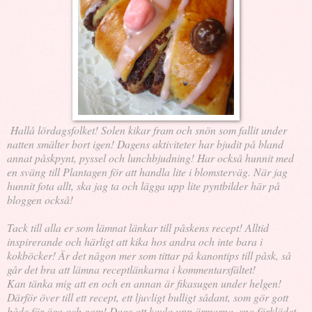
Hallå lördagsfolket! Solen kikar fram och snön som fallit under
natten smälter bort igen! Dagens aktiviteter har bjudit på bland
annat påskpynt, pyssel och lunchbjudning! Har också hunnit med
en sväng till Plantagen för att handla lite i blomsterväg. När jag
hunnit fota allt, ska jag ta och lägga upp lite pyntbilder här på
bloggen också!
Tack till alla er som lämnat länkar till påskens recept! Alltid
inspirerande och härligt att kika hos andra och inte bara i
kokböcker! Är det någon mer som tittar på kanontips till påsk, så
går det bra att lämna receptlänkarna i kommentarsfältet!
Kan tänka mig att en och en annan är fikasugen under helgen!
Därför över till ett recept, ett ljuvligt bulligt sådant, som gör gott
både för öga och gom! Dags att kavla upp ärmarna, sno förklädet