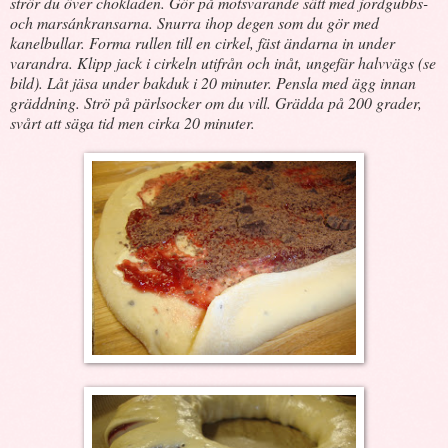
strör du över chokladen. Gör på motsvarande sätt med jordgubbs-
och marsánkransarna. Snurra ihop degen som du gör med
kanelbullar. Forma rullen till en cirkel, fäst ändarna in under
varandra. Klipp jack i cirkeln utifrån och inåt, ungefär halvvägs (se
bild). Låt jäsa under bakduk i 20 minuter. Pensla med ägg innan
gräddning. Strö på pärlsocker om du vill. Grädda på 200 grader,
svårt att säga tid men cirka 20 minuter.