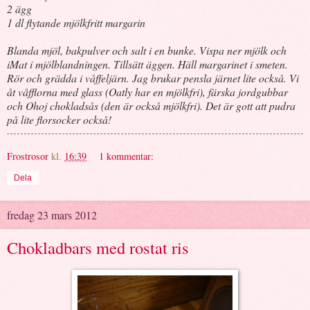
2 ägg
1 dl flytande mjölkfritt margarin
Blanda mjöl, bakpulver och salt i en bunke. Vispa ner mjölk och
iMat i mjölblandningen. Tillsätt äggen. Häll margarinet i smeten.
Rör och grädda i våffeljärn. Jag brukar pensla järnet lite också. Vi
åt våfflorna med glass (Oatly har en mjölkfri), färska jordgubbar
och Ohoj chokladsås (den är också mjölkfri). Det är gott att pudra
på lite florsocker också!
Frostrosor
kl.
16:39
1 kommentar:
Dela
fredag 23 mars 2012
Chokladbars med rostat ris