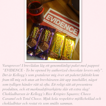
Varuprover! I brevlådan låg ett genomskinligt paket med pappret
”EVIDENCE - To be opened by authorized chocolate lovers only”.
Det är Kellogg’s som gratulerar mig över att paketet faktiskt kom
fram till mig och utan att brevbäraren ätit upp innehållet, något
som tydligen händer rätt så ofta. Ett roligt sätt att presentera
produkten, och ett marknadsförarhjärta slår ett extra slag!
Chokladbarsen är Kellogg’s Rice Krispies Squares; Choco
Caramel och Total Choco. Mjuk kola respektive mjölkchoklad och
chokladbitar och rostat ris som smälts samman.