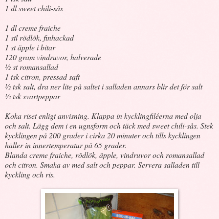
1 dl sweet chili-sås
1 dl creme fraiche
1 stl rödlök, finhackad
1 st äpple i bitar
120 gram vindruvor, halverade
½ st romansallad
1 tsk citron, pressad saft
½ tsk salt, dra ner lite på saltet i salladen annars blir det för salt
½ tsk svartpeppar
Koka riset enligt anvisning. Klappa in kycklingfiléerna med olja
och salt. Lägg dem i en ugnsform och täck med sweet chili-sås. Stek
kycklingen på 200 grader i cirka 20 minuter och tills kycklingen
håller in innertemperatur på 65 grader.
Blanda creme fraiche, rödlök, äpple, vindruvor och romansallad
och citron. Smaka av med salt och peppar. Servera salladen till
kyckling och ris.