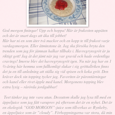
God morgon finingar! Upp och hoppa! Här är frukosten uppäten
och det är snart dags att åka till jobbet!
Här har ni en som äter två mackor och en kopp te till frukost varje
vardagsmorgon. Eller åtminstone åt. Jag ska försöka bryta den
trenden som jag för jämnan halkar tillbaks i. Havregrynsgröt är ju
riktigt gott! Jag åt det jämt när jag var gravid och hade ordentliga
cravings! Imorse blev det havregrynsgröt igen. Nu när jag har en 1
½-åring här hemma som fullkomligt slukar i sig gröttallriken finns
det ju en till anledning att ställa sig vid spisen och koka gröt. Den
kräver dock sin topping tycker jag. Favoriten är pärontärningar
och kanel eller rivet äpple med kanel. Morgonens topping blev
extra lyxig – rårörda jordgubbar!
Teet tänker jag inte vara utan. Dessutom skulle jag lyxa till med en
äppeljuice som jag fått varuprov på eftersom det är en nyhet. Det är
en ekologisk ”GOD MORGON”-juice som tillverkas av Rynkeby,
en äppeljuice som är ”cloudy”. Förhoppningarna var stora, då min