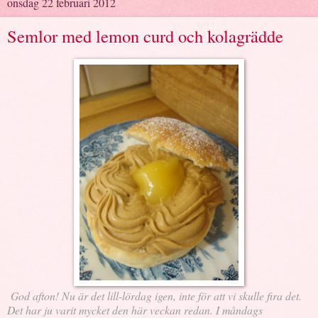
onsdag 22 februari 2012
Semlor med lemon curd och kolagrädde
God afton! Nu är det lill-lördag igen, inte för att vi skulle fira det.
Det har ju varit mycket den här veckan redan. I måndags