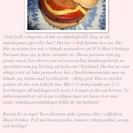
God kväll i stugorna så här en måndagkväll! Idag är det
måndagsmys igen eller hur? Det har vi haft hemma hos oss. Det
blev ju nästan fest när vi hittade pariserkorv på ICA Maxi i lördags.
Parisare finns det ju flera varianter av. Dessa parisare som jag
pratar om är korvskivor som serveras mellan hamburgerbröd, en
specialitet som jag lärt mig att tycka om i Norrland. Det har ju varit
riktigt svårt att hitta pariserkorv här i Stockholmsområdet men nu
hittade jag denna med kycklingkött – riktigt god! Den är mycket
godare än den som Lithells har. Min 1 ½-åring malde ner 2 ½
korvburgare till middagen och även 3-åringen tyckte om korven. Ur
hälsosynpunkt är väl dessa verkligen inget att hurra över men
under måndagsmysmiddagen fyllde de sin funktion!
Recept får ni inget! Korvskivorna steks i panna eller i våffeljärn,
likaså bröden. Fyll med bostongurka, tomater, isbergssallad, senap
och ketchup!