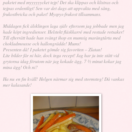
paketet med myyyyyycket tejp! Det ska klippas och klistras och
tejpas ordentligt! Sen var det dags att uppvakta med sång,
frukostbricka och paket! Myspys-frukost tillsammans.
Middagen fick älsklingen laga själv eftersom jag jobbade men jag
hade köpt ingredienser. Helstekt fläskkarré med rostade rotsaker!
Till efterrätt hade han svängt ihop en mumsig marängtårta med
chokladmousse och hallongrädde! Mums!
Presenten då! I paketet gömde sig favoriten – Zlatan!
Lite bilder får ni här, dock inga recept! Jag har ju inte stått vid
grytorna idag förutom när jag kokade ägg. 7 ½ minut kokar jag
mina ägg! Och ni?
Ha nu en fin kväll! Helgen närmar sig med stormsteg! Då vankas
mer kalasande!