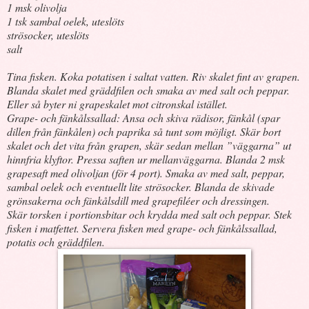
1 msk olivolja
1 tsk sambal oelek, uteslöts
strösocker, uteslöts
salt
Tina fisken. Koka potatisen i saltat vatten. Riv skalet fint av grapen.
Blanda skalet med gräddfilen och smaka av med salt och peppar.
Eller så byter ni grapeskalet mot citronskal istället.
Grape- och fänkålssallad: Ansa och skiva rädisor, fänkål (spar
dillen från fänkålen) och paprika så tunt som möjligt. Skär bort
skalet och det vita från grapen, skär sedan mellan ”väggarna” ut
hinnfria klyftor. Pressa saften ur mellanväggarna. Blanda 2 msk
grapesaft med olivoljan (för 4 port). Smaka av med salt, peppar,
sambal oelek och eventuellt lite strösocker. Blanda de skivade
grönsakerna och fänkålsdill med grapefiléer och dressingen.
Skär torsken i portionsbitar och krydda med salt och peppar. Stek
fisken i matfettet. Servera fisken med grape- och fänkålssallad,
potatis och gräddfilen.