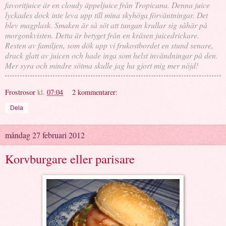
favoritjuice är en cloudy äppeljuice från Tropicana. Denna juice
lyckades dock inte leva upp till mina skyhöga förväntningar. Det
blev magplask. Smaken är så söt att tungan krullar sig såhär på
morgonkvisten. Detta är betyget från en kräsen juicedrickare.
Resten av familjen, som dök upp vi frukostbordet en stund senare,
drack glatt av juicen och hade inga som helst invändningar på den.
Mer syra och mindre sötma skulle jag ha gjort mig mer nöjd!
Frostrosor
kl.
07:04
2 kommentarer:
Dela
måndag 27 februari 2012
Korvburgare eller parisare