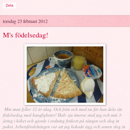
Dela
torsdag 23 februari 2012
M's födelsedag!
Min man fyller 32 år idag. Och från och med nu får han dela sin
födelsedag med kungligheter! Halv sju imorse stod jag och min 3-
åring i köket och gjorde i ordning frukost på sängen och slog in
paket. Arbetsfördelningen var att jag kokade ägg och sonen slog in