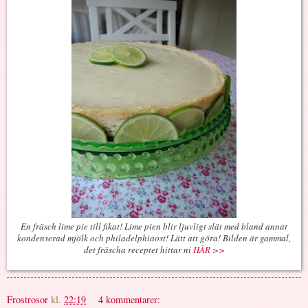
En fräsch lime pie till fikat! Lime pien blir ljuvligt slät med bland annat
kondenserad mjölk och philadelphiaost! Lätt att göra! Bilden är gammal,
det fräscha receptet hittar ni
HÄR >>
Frostrosor
kl.
22:19
4 kommentarer: