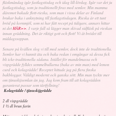
fläskmåndag igår fastlagstisdag och idag lill-lördag. Igår var det ju
fastlagstisdag, som ju traditionellt firas med semlor. Min mamma
däremot bakade flott-rieska, som man i vissa delar av Finland
brukar baka i anknytning till fastlagstisdagen. Rieska är ett tunt
bröd på kornmjöl, som ni har fått recept på tidigare, annars hittar
ni det
HÄR>>
. I varje fall så lägger man skivad sidfläsk på rieskan
innan gräddning. Det är riktigt gott och flott! Vi åt brödet till
middagssoppan.
Senare på kvällen slog vi till med semlor, dock inte de traditionella.
Semlor har vi hunnit äta och baka redan i omgångar så dessa fick
bli icke-traditionella sådana. Istället för mandelmassa och
vispgrädde fylldes semmelbullarna (baka av min man) med lemon
curd och kolagrädde! Receptet hittade jag på flera finska
bakbloggar. Väldigt modernt och ganska sött. Min man tyckte mer
om tjinuskijsemlan än jag. Jag kom fram till att kolagrädden
garanterat passar som tårtfyllning!
Kolagrädde / tjinuskijgrädde
2 dl vispgrädde
1 ½ dl brun farin