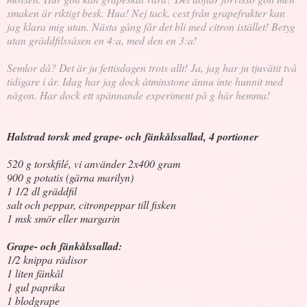
smaken är riktigt besk. Hua! Nej tack, cest från grapefrukter kan
jag klara mig utan. Nästa gång får det bli med citron istället! Betyg
utan gräddfilssåsen en 4:a, med den en 3:a!
Semlor då? Det är ju fettisdagen trots allt! Ja, jag har ju tjuvätit två
tidigare i år. Idag har jag dock åtminstone ännu inte hunnit med
någon. Har dock ett spännande experiment på g här hemma!
Halstrad torsk med grape- och fänkålssallad, 4 portioner
520 g torskfilé, vi använder 2x400 gram
900 g potatis (gärna marilyn)
1 1/2 dl gräddfil
salt och peppar, citronpeppar till fisken
1 msk smör eller margarin
Grape- och fänkålssallad:
1/2 knippa rädisor
1 liten fänkål
1 gul paprika
1 blodgrape