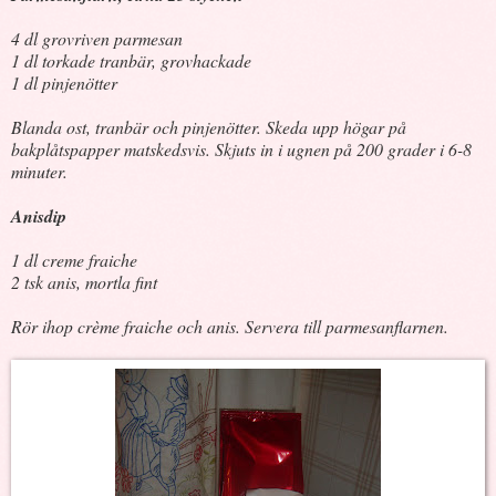
4 dl grovriven parmesan
1 dl torkade tranbär, grovhackade
1 dl pinjenötter
Blanda ost, tranbär och pinjenötter. Skeda upp högar på
bakplåtspapper matskedsvis. Skjuts in i ugnen på 200 grader i 6-8
minuter.
Anisdip
1 dl creme fraiche
2 tsk anis, mortla fint
Rör ihop crème fraiche och anis. Servera till parmesanflarnen.