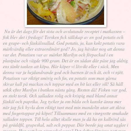
Nu är det dags för det sista och avslutande receptet i matkassen –
fisk blev det i fredags! Torsken fick sällskap av en god potatis och
en grape- och fänkålssallad. God potatis, ja, kan kokt potatis vara
märkvärdig eller extraordinärt god? Jo, jag hävdar nog att denna
var det. Potatisen var av märket Marilyn och förpackad i en
plastpåse och vägde 900 gram. Det är en sådan där påse jag aldrig
ens tänkt tanken att köpa. Här köper vi lösvikt eller i säck. Men
denna var ju hejdundrande god och barnen åt och åt, och vi njöt.
Potatisen var riktigt smörig och fin, en potatis som man gärna
skivar kall på mackan och toppar med en bit lax eller sill! Så håll
utkik efter Marilyn i butiken nästa gång. Resten då! Fisken var god,
en stekt torsk. Och salladen rolig och krispig med bland annat
fänkål och paprika. Jag tycker ju om båda och kanske ännu mer
när jag fick hyvla dem riktigt tunt med min mandolin utan att skiva
med fingertoppar på köpet! Tillsammans med en vinegrette smakade
salladen toppen. Till hela alltet skulle man ju då ha en kallrörd sås
på gräddfil, grapeskal, salt och peppar. Där borde jag anat ugglor i
mossen. Hur gott kan grapeskal vara? Det doftar förvisso gott men