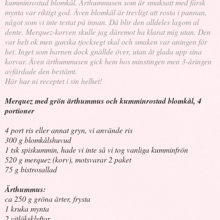
kumminrostad blomk
ål. Ärthummusen som är smaksatt med färsk
mynta var riktigt god. Även blomkål är trevligt att rosta i pannan,
något som vi inte testat på innan. Då blir den alldeles lagom al
dente. Merquez-korven skulle jag däremot ha klarat mig utan. Den
var helt ok men ganska tjocksegt skal och smaken var aningen för
het. Inget som barnen dock gnällde över, utan åt glada upp sina
korvar. Även ärthummusen gick hem hos minstingen men 3-åringen
avfärdade den bestämt.
Här har ni receptet i sin helhet!
Merquez med grön ärthummus och kumminrostad blomkål, 4
portioner
4 port ris eller annat gryn, vi använde ris
300 g blomkålshuvud
1 tsk spiskummin, hade vi inte så vi tog vanliga kumminfrön
520 g merquez (korv), motsvarar 2 paket
75 g bistrosallad
Ärthummus:
ca 250 g gröna ärter, frysta
1 kruka mynta
2 vitlöksklyftor