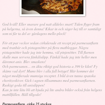
God kväll! Eller snarare god natt alldeles snart! Tiden flyger fram
på helgerna, så även denna! Kikar in och säger hej till er samtidigt
som ni får ta del av gårdagens mello-plock!
För ett par veckor sedan cirkulerade ett recept på parmesanflarn
med tranbär och pistagenötter på flera matbloggar. Några
pistagenötter hade jag inte hemma, väl pinjenötter. Till flarnen
skulle man servera fänkålsdipp. Fänkål hade jag inte heller men
däremot anis. Blev smaskens!
Och parmesanen… en äkta riktigt god historia a 399 kr kilot! Fy
skäms vad dyrt! Mums blev i alla fall betyget! Här kommer det
något modifierade mumsiga receptet. I bild även tunna spanska
choritzoskivor. Gick i ugnen tillsammans med parmesanflarnen.
Ruskigt goda till anisdippen!
Kan ju inte låta bli att bjuda på lite andra bilder också från helgens
mattillfällen. Håll tillgodo!
Parmesanflarn, cirka 25 stycken