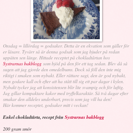
Onsdag = lillördag = godsaker. Detta är en ekvation som gäller för
er läsare. Tyvärr så är denna godsak som jag bjuder på redan
uppäten sen länge. Hittade receptet på chokladtårtan hos
Systrarnas bakblogg
som bjöd på den för ett tag sedan. Blev då så
sugen att jag gjorde den omedelbums. Dock så föll den inte mig
riktigt i smaken som nybakt. Eller rättare sagt, den är god nybakt,
men godare kall och efter att ha stått till sig ett par dagar i kylen.
Nybakt tycker jag att konsistensen blir lite svampig och för luftig.
Jag gillar kompaktare kakor med tryffelkaraktär. Så två dagar efter
smakar den alldeles underbart, precis som jag vill ha den!
Här kommer receptet, godsaker mitt i veckan!
Enkel chokladtårta, recept från
Systrarnas bakblogg
200 gram smör