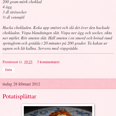
200 gram mörk choklad
4 ägg
3 dl strösocker
½ dl vetemjöl
Hacka chokladen. Koka upp smöret och slå det över den hackade
chokladen. Vispa blandningen slät. Vispa ner ägg och socker, sikta
ner mjölet. Rör smeten slät. Häll smeten i en smord och bröad rund
springform och grädda i 20 minuter på 200 grader. Ta kakan ur
ugnen och låt kallna. Servera med vispgrädde.
Frostrosor
kl.
19:23
3 kommentarer:
Dela
tisdag 28 februari 2012
Potatisplättar