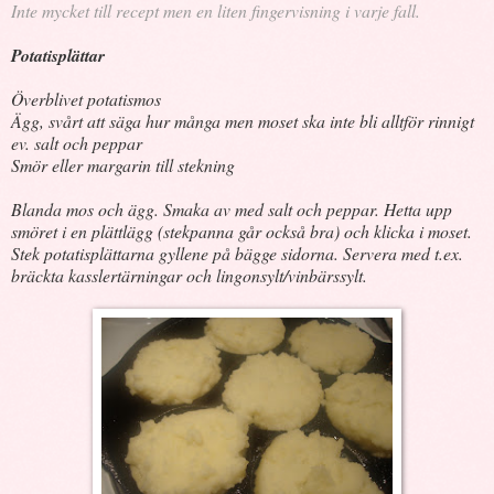
Inte mycket till recept men en liten fingervisning i varje fall.
Potatisplättar
Överblivet potatismos
Ägg, svårt att säga hur många men moset ska inte bli alltför rinnigt
ev. salt och peppar
Smör eller margarin till stekning
Blanda mos och ägg. Smaka av med salt och peppar. Hetta upp
smöret i en plättlägg (stekpanna går också bra) och klicka i moset.
Stek potatisplättarna gyllene på bägge sidorna. Servera med t.ex.
bräckta kasslertärningar och lingonsylt/vinbärssylt.