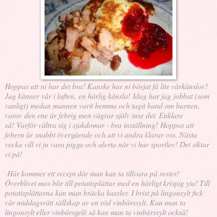
Hoppas att ni har det bra! Kanske har ni börjat få lite vårkänslor?
Jag känner vår i luften, en härlig känsla! Idag har jag jobbat (som
vanligt) medan mannen varit hemma och tagit hand om barnen,
varav den ene är febrig men vägrar själv inse det. Enklare
så! Varför vältra sig i sjukdomar - bra inställning! Hoppas att
febern är snabbt övergående och att vi andra klarar oss. Nästa
vecka vill vi ju vara pigga och alerta när vi har sportlov! Det siktar
vi på!
Här kommer ett recept där man kan ta tillvara på rester!
Överblivet mos blir till potatisplättar med en härligt krispig yta! Till
potatisplättarna kan man bräcka kassler. I brist på lingonsylt fick
vår middagsrätt sällskap av en röd vinbärssylt. Kan man ta
lingonsylt eller vinbärsgelé så kan man ta vinbärssylt också!