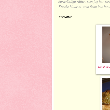
barnvänliga rätter
, som jag har skr
Kanske hittar ni, som ännu inte best
Förrätter
Toast me