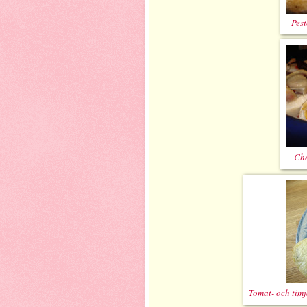
Pes
Che
Tomat- och tim