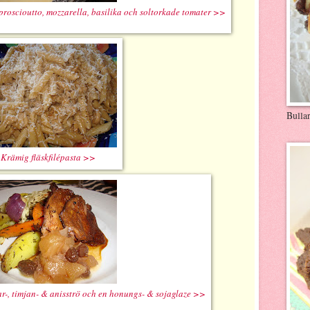
proscioutto, mozzarella, basilika och soltorkade tomater >>
Bulla
Krämig fläskfilépasta >>
r-, timjan- & anisströ och en honungs- & sojaglaze >>