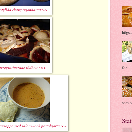
tofyllda champinjonhattar >>
högsta
för...
vregratinerade rödbetor >>
som of
Stat
jansoppa med salami- och pestohjärta >>