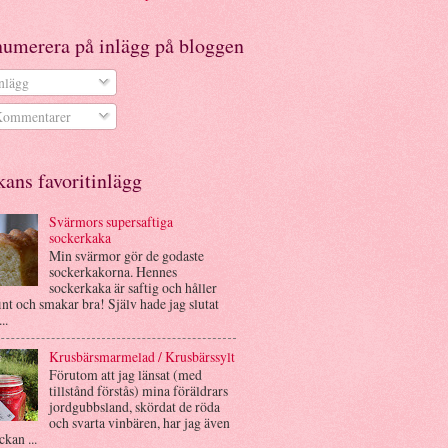
numerera på inlägg på bloggen
nlägg
ommentarer
ans favoritinlägg
Svärmors supersaftiga
sockerkaka
Min svärmor gör de godaste
sockerkakorna. Hennes
sockerkaka är saftig och håller
int och smakar bra! Själv hade jag slutat
..
Krusbärsmarmelad / Krusbärssylt
Förutom att jag länsat (med
tillstånd förstås) mina föräldrars
jordgubbsland, skördat de röda
och svarta vinbären, har jag även
ckan ...