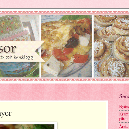
Sen
Nyårs
nyer
Krämi
päron
Årets