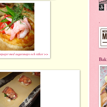
3
.
stpajer med sugarsnaps och räkor >>
Bak