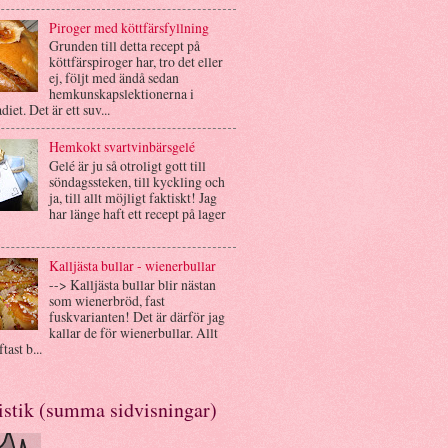
Piroger med köttfärsfyllning
Grunden till detta recept på
köttfärspiroger har, tro det eller
ej, följt med ändå sedan
hemkunskapslektionerna i
diet. Det är ett suv...
Hemkokt svartvinbärsgelé
Gelé är ju så otroligt gott till
söndagssteken, till kyckling och
ja, till allt möjligt faktiskt! Jag
har länge haft ett recept på lager
Kalljästa bullar - wienerbullar
--> Kalljästa bullar blir nästan
som wienerbröd, fast
fuskvarianten! Det är därför jag
kallar de för wienerbullar. Allt
tast b...
istik (summa sidvisningar)