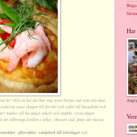
Blågul
Sköna
Har 
tta år! Och en hel del har nog även börjat vad som ska ätas
Angry
sikerna toast skagen till förrätt och oxfilé till huvudrätt och
et! Andra vill ha något enkelt och snabbt, vissa något
Vem
att tillbringa kvällen i köket. Oavsett vad, finns det massa
armrätter
,
efterrätter
,
småplock till tolvslaget
och