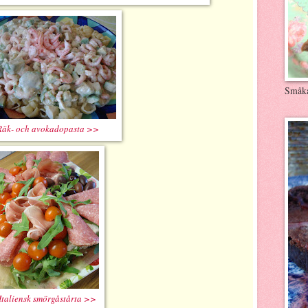
Småk
Räk- och avokadopasta >>
Italiensk smörgåstårta >>