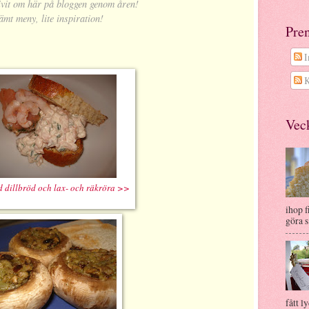
ivit om här på bloggen genom åren!
ämt meny, lite inspiration!
Pre
I
K
Veck
d dillbröd och lax- och räkröra >>
ihop f
göra s.
fått ly