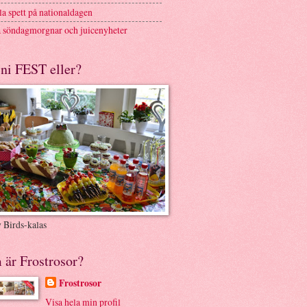
a spett på nationaldagen
 söndagmorgnar och juicenyheter
ni FEST eller?
 Birds-kalas
 är Frostrosor?
Frostrosor
Visa hela min profil