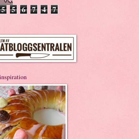
5
5
6
7
4
7
inspiration