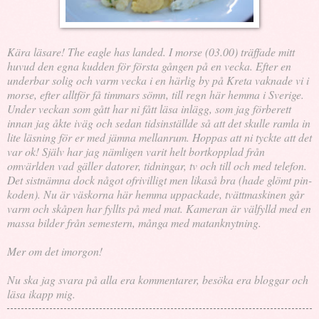
Kära läsare! The eagle has landed.
I morse (03.00) träffade mitt
huvud den egna kudden för första gången på en vecka. Efter en
underbar solig och varm vecka i en härlig by på Kreta vaknade vi i
morse, efter alltför få timmars sömn, till regn här hemma i Sverige.
Under veckan som gått har ni fått läsa inlägg, som jag förberett
innan jag åkte iväg och sedan tidsinställde så att det skulle ramla in
lite läsning för er med jämna mellanrum. Hoppas att ni tyckte att det
var ok! Själv har jag nämligen varit helt bortkopplad från
omvärlden vad gäller datorer, tidningar, tv och till och med telefon.
Det sistnämna dock något ofrivilligt men likaså bra (hade glömt pin-
koden). Nu är väskorna här hemma uppackade, tvättmaskinen går
varm och skåpen har fyllts på med mat. Kameran är välfylld med en
massa bilder från semestern, många med matanknytning.
Mer om det imorgon!
Nu ska jag svara på alla era kommentarer, besöka era bloggar och
läsa ikapp mig.