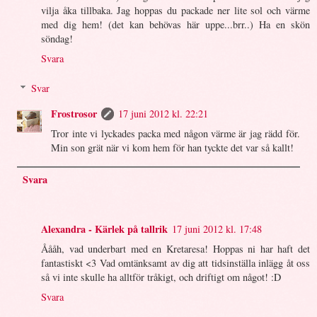
vilja åka tillbaka. Jag hoppas du packade ner lite sol och värme
med dig hem! (det kan behövas här uppe...brr..) Ha en skön
söndag!
Svara
Svar
Frostrosor
17 juni 2012 kl. 22:21
Tror inte vi lyckades packa med någon värme är jag rädd för.
Min son grät när vi kom hem för han tyckte det var så kallt!
Svara
Alexandra - Kärlek på tallrik
17 juni 2012 kl. 17:48
Åååh, vad underbart med en Kretaresa! Hoppas ni har haft det
fantastiskt <3 Vad omtänksamt av dig att tidsinställa inlägg åt oss
så vi inte skulle ha alltför tråkigt, och driftigt om något! :D
Svara