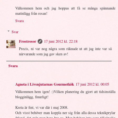
Välkommen hem och jag hoppas att få se många spännande
matinlägg från resan!
Svara
Svar
Frostrosor
17 juni 2012 kl. 22:18
Precis, ni var nog några som räknade ut att jag inte var så
närvarande som jag gav sken av!
Svara
Agneta i Livsnjutarnas Gourmetkök
17 juni 2012 kl. 00:05
Välkommen hem igen! :)Vilken planering du gjort att tidsinställa
blogginlägg, finurligt!
Kreta är fint, vi var där i maj 2008.
Och visst behöver man koppla ner sig från alla dessa teknikprylar
ibland, det mår man bara bra av. Man behöver inte vara tillgänglig