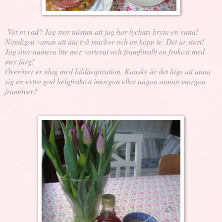
Vet ni vad? Jag tror nästan att jag har lyckats bryta en vana!
Nämligen vanan att äta två mackor och en kopp te. Det är stort!
Jag äter numera lite mer varierat och framförallt en frukost med
mer färg!
Överöser er idag med bildinspiration. Kanske är det läge att unna
sig en extra god helgfrukost imorgon eller någon annan morgon
framöver?