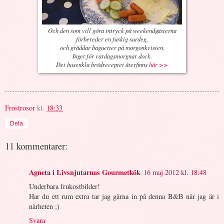
Och den som vill göra intryck på weekendgästerna
förbereder en fuskig surdeg,
och gräddar baguetter på morgonkvisten.
Inget för vardagsmorgnar dock.
Det busenkla brödreceptet återfinns
här >>
Frostrosor
kl.
18:33
Dela
11 kommentarer:
Agneta i Livsnjutarnas Gourmetkök
16 maj 2012 kl. 18:48
Underbara frukostbilder!
Har du ett rum extra tar jag gärna in på denna B&B när jag är i
närheten ;)
Svara