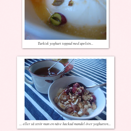
Turkisk yoghurt toppad med apelsin...
... eller så strör man en näve hackad mandel över yoghurten...