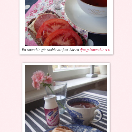
En smoothie går snabbt att fixa, här en
djungelsmoothie >>