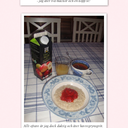
- jag äter två mackor och en kopp te!
Allt oftare är jag dock duktig och äter havregrynsgröt.