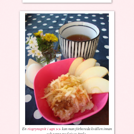
En
risgrynsgröt i ugn >>
kan man förbereda kvällen innan
och toppa med rivet äpple.