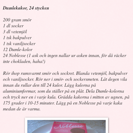
Dumlekakor, 24 stycken
200 gram smör
1 dl socker
3 dl vetemjöl
1 tsk bakpulver
1 tsk vaniljsocker
12 Dumle-kolor
24 Noblesse (1 ask och ingen nallar ur asken innan, för då räcker
inte chokladen, haha!)
Rör ihop rumsvarmt smör och sockret. Blanda vetemjöl, bakpulver
och vaniljsocker. Rör ner i smör- och sockersmeten. Låt degen vila
innan du rullar den till 24 kulor. Lägg kulorna på
aluminiumformar, som du ställer på en plåt. Dela Dumle-kolorna
och tryck ner en i varje kula. Grädda kakorna i mitten av ugnen, på
175 grader i 10-15 minuter. Lägg på en Noblesse på varje kaka
medan de är varma.