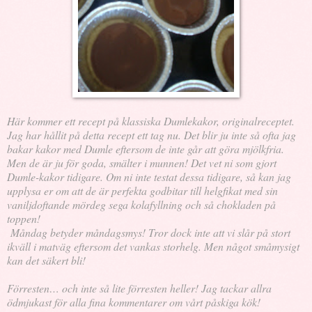
Här kommer ett recept på klassiska Dumlekakor, originalreceptet.
Jag har hållit på detta recept ett tag nu. Det blir ju inte så ofta jag
bakar kakor med Dumle eftersom de inte går att göra mjölkfria.
Men de är ju för goda, smälter i munnen! Det vet ni som gjort
Dumle-kakor tidigare. Om ni inte testat dessa tidigare, så kan jag
upplysa er om att de är perfekta godbitar till helgfikat med sin
vaniljdoftande mördeg sega kolafyllning och så chokladen på
toppen!
Måndag betyder måndagsmys! Tror dock inte att vi slår på stort
ikväll i matväg eftersom det vankas storhelg. Men något småmysigt
kan det säkert bli!
Förresten… och inte så lite förresten heller! Jag tackar allra
ödmjukast för alla fina kommentarer om vårt påskiga kök!