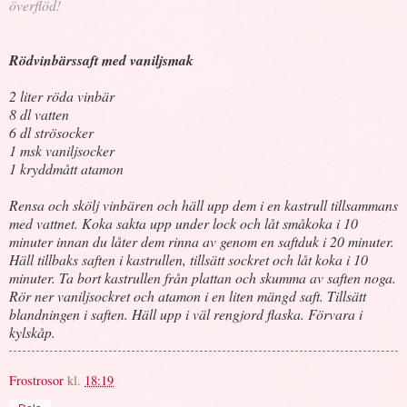
överflöd!
Rödvinbärssaft med vaniljsmak
2 liter röda vinbär
8 dl vatten
6 dl strösocker
1 msk vaniljsocker
1 kryddmått atamon
Rensa och skölj vinbären och häll upp dem i en kastrull tillsammans
med vattnet. Koka sakta upp under lock och låt småkoka i 10
minuter innan du låter dem rinna av genom en saftduk i 20 minuter.
Häll tillbaks saften i kastrullen, tillsätt sockret och låt koka i 10
minuter. Ta bort kastrullen från plattan och skumma av saften noga.
Rör ner vaniljsockret och atamon i en liten mängd saft. Tillsätt
blandningen i saften. Häll upp i väl rengjord flaska. Förvara i
kylskåp.
Frostrosor
kl.
18:19