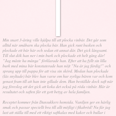
Min snart 3-åring ville hjälpa till att plocka vinbär. Det går som
alltid när småbarn ska plocka bär. Han gick runt busken och
plockade ett bär här och sedan ett annat där. Det gick långsamt.
Till slut dök han ner i min burk och plockade ett helt gäng där!
”Jag måste ha många” förklarade han. Efter att ha fyllt sin lilla
burk med mina bär konstaterade han nöjt ”Nu är jag färdig!” och
sprang upp till pappa för att visa sin skörd. Medan han plockade
(läs snyltade) bär blev han varse om hur syrliga bären var och kom
genast fram till att han inte gillade dem. Han beställde dock saft när
jag föreslog att det gick att koka det också på röda vinbär. Här är
resultatet och saften får ett gott betyg av hela familjen.
Receptet kommer från Dansukkers hemsida. Vaniljen ger en härlig
smak och passar speciellt bra till allt möjligt i fikabröd! Nu får jag
lust att ställa till med ett riktigt saftkalas med kakor och bullar i