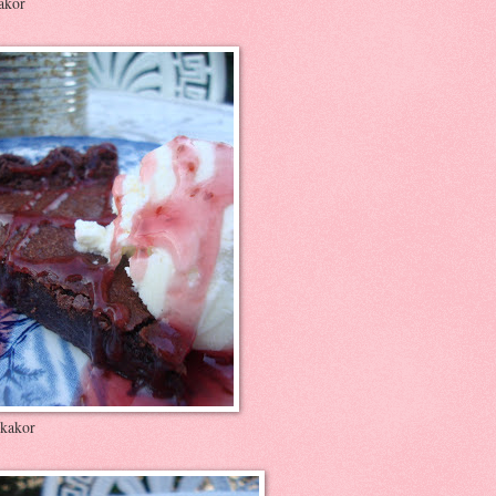
akor
kakor