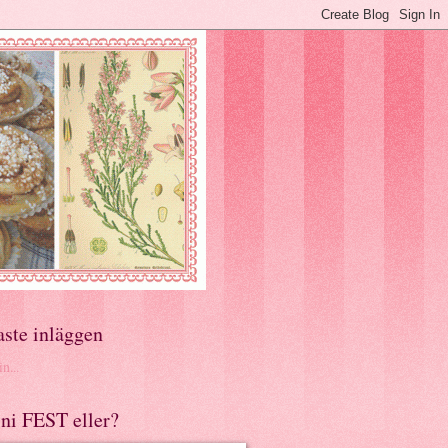
aste inläggen
n...
ni FEST eller?