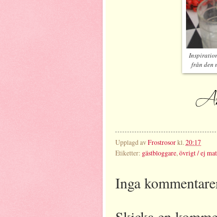
Inspiratio
från den 
Upplagd av
Frostrosor
kl.
20:17
Etiketter:
gästbloggare
,
övrigt / ej mat
Inga kommentare
Skicka en komme