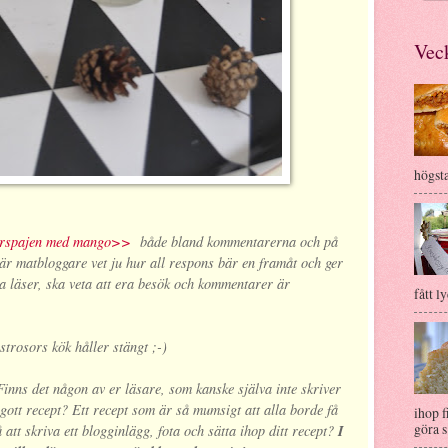
Veck
högsta
ärspajen med mango>>
både bland kommentarerna och på
 är matbloggare vet ju hur all respons bär en framåt och ger
ra läser, ska veta att era besök och kommentarer är
fått ly
ostrosors kök håller stängt ;-)
Finns det någon av er läsare, som kanske själva inte skriver
ott recept? Ett recept som är så mumsigt att alla borde få
ihop f
göra s.
å att skriva ett blogginlägg, fota och sätta ihop ditt recept?
I