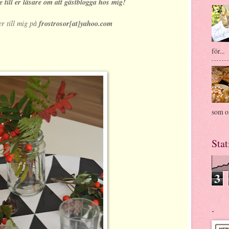
e till er läsare om att gästblogga hos mig!
er till mig på
frostrosor[at]yahoo.com
för...
som of
Stat
3
.