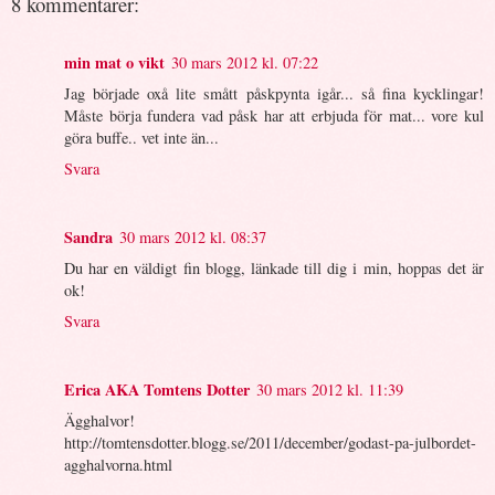
8 kommentarer:
min mat o vikt
30 mars 2012 kl. 07:22
Jag började oxå lite smått påskpynta igår... så fina kycklingar!
Måste börja fundera vad påsk har att erbjuda för mat... vore kul
göra buffe.. vet inte än...
Svara
Sandra
30 mars 2012 kl. 08:37
Du har en väldigt fin blogg, länkade till dig i min, hoppas det är
ok!
Svara
Erica AKA Tomtens Dotter
30 mars 2012 kl. 11:39
Ägghalvor!
http://tomtensdotter.blogg.se/2011/december/godast-pa-julbordet-
agghalvorna.html