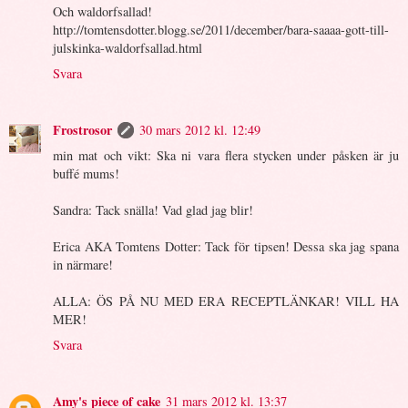
Och waldorfsallad!
http://tomtensdotter.blogg.se/2011/december/bara-saaaa-gott-till-
julskinka-waldorfsallad.html
Svara
Frostrosor
30 mars 2012 kl. 12:49
min mat och vikt: Ska ni vara flera stycken under påsken är ju
buffé mums!
Sandra: Tack snälla! Vad glad jag blir!
Erica AKA Tomtens Dotter: Tack för tipsen! Dessa ska jag spana
in närmare!
ALLA: ÖS PÅ NU MED ERA RECEPTLÄNKAR! VILL HA
MER!
Svara
Amy's piece of cake
31 mars 2012 kl. 13:37