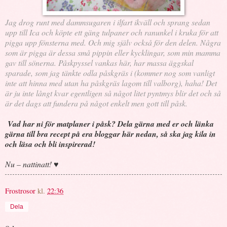
Jag drog runt med dammsugaren i ilfart ikväll och sprang sedan
upp till Ica och köpte ett gäng tulpaner och ranunkel i kruka för att
pigga upp fönsterna med. Och mig själv också för den delen. Några
som är pigga är dessa små pippin eller kycklingar, som min mamma
gav till sönerna. Påskpyssel vankas här, har massa äggskal
sparade, som jag tänkte odla påskgräs i (kommer nog som vanligt
inte att hinna med utan ha påskgräs lagom till valborg), haha! Det
är ju inte långt kvar egentligen så något litet pyntmys blir det och så
är det dags att fundera på något enkelt men gott till påsk.
Vad har ni för matplaner i påsk? Dela gärna med er och länka
gärna till bra recept på era bloggar här nedan, så ska jag kila in
och läsa och bli inspirerad!
Nu – nattinatt! ♥
Frostrosor
kl.
22:36
Dela