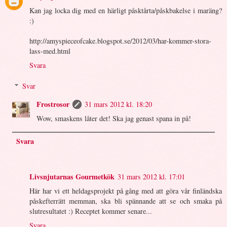
Kan jag locka dig med en härligt påsktårta/påskbakelse i maräng?
:)
http://amyspieceofcake.blogspot.se/2012/03/har-kommer-stora-
lass-med.html
Svara
Svar
Frostrosor
31 mars 2012 kl. 18:20
Wow, smaskens låter det! Ska jag genast spana in på!
Svara
Livsnjutarnas Gourmetkök
31 mars 2012 kl. 17:01
Här har vi ett heldagsprojekt på gång med att göra vår finländska
påskefterrätt memman, ska bli spännande att se och smaka på
slutresultatet :) Receptet kommer senare...
Svara