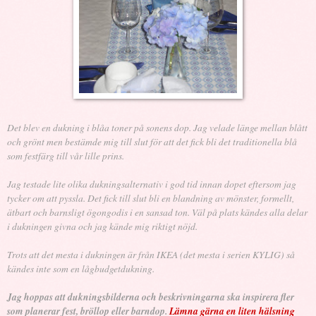
Det blev en dukning i blåa toner på sonens dop. Jag velade länge mellan blått
och grönt men bestämde mig till slut för att det fick bli det traditionella blå
som festfärg till vår lille prins.
Jag testade lite olika dukningsalternativ i god tid innan dopet eftersom jag
tycker om att pyssla. Det fick till slut bli en blandning av mönster, formellt,
ätbart och barnsligt ögongodis i en sansad ton. Väl på plats kändes alla delar
i dukningen givna och jag kände mig riktigt nöjd.
Trots att det mesta i dukningen är från IKEA (det mesta i serien KYLIG) så
kändes inte som en lågbudgetdukning.
Jag hoppas att dukningsbilderna och beskrivningarna ska inspirera fler
som planerar fest, bröllop eller barndop.
Lämna gärna en liten hälsning