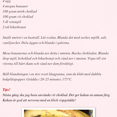
4 ägg
4 mogna bananer
100 gram mörk choklad
100 gram
vit choklad
5 dl vetemjöl
2 tsk bikarbonat
Smält smöret i en kastrull. Låt svalna. Blanda det med socker, mjölk, salt,
vaniljsocker. Dela äggen och blanda i gulorna.
Mosa bananerna och blanda ner detta i smeten. Hacka chokladen. Blanda
ihop mjöl, bchoklad och bikarbonat och vänd ner i smeten. Vispa till sist
vitorna till hårt skum och vänd ner dem försiktigt.
Häll blandningen i en stor svart långpanna, som du klätt med dubbla
bakplåtspapper. Grädda i 20-25 minuter,
175°C
.
Tips!
Nästa gång ska jag bara använda vit choklad. Det ger kakan en annan färg.
Kakan är god att serveras med en klick vispgrädde!