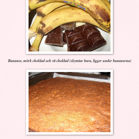
Bananer, mörk choklad och vit choklad (skymtar bara, ligger under bananerna)