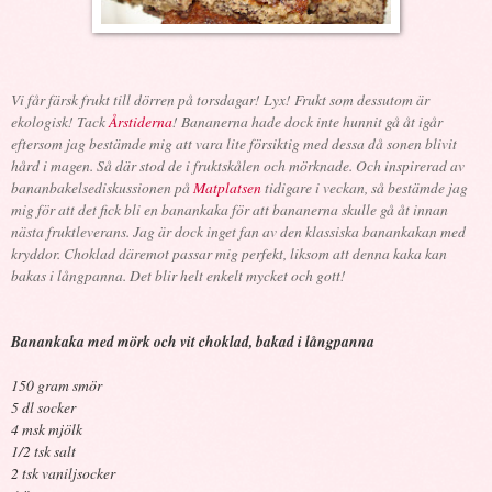
Vi får färsk frukt till dörren på torsdagar! Lyx! Frukt som dessutom är
ekologisk! Tack
Årstiderna
! Bananerna hade dock inte hunnit gå åt igår
eftersom jag bestämde mig att vara lite försiktig med dessa då sonen blivit
hård i magen. Så där stod de i fruktskålen och mörknade. Och inspirerad av
bananbakelsediskussionen på
Matplatsen
tidigare i veckan, så bestämde jag
mig för att det fick bli en banankaka för att bananerna skulle gå åt innan
nästa fruktleverans. Jag är dock inget fan av den klassiska banankakan med
kryddor. Choklad däremot passar mig perfekt, liksom att denna kaka kan
bakas i långpanna. Det blir helt enkelt mycket och gott!
Banankaka med mörk och vit choklad, bakad i långpanna
150 gram
smör
5 dl socker
4 msk mjölk
1/2 tsk salt
2 tsk vaniljsocker