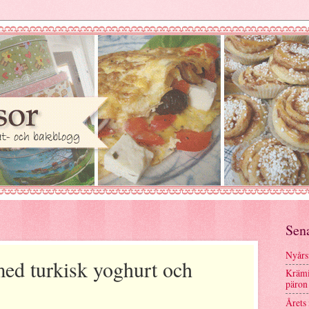
Sen
Nyårs
ed turkisk yoghurt och
Krämi
päron
Årets