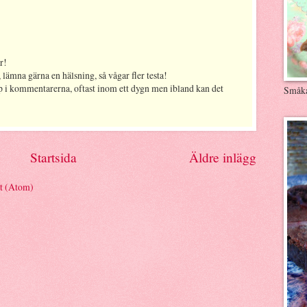
r!
 lämna gärna en hälsning, så vågar fler testa!
p i kommentarerna, oftast inom ett dygn men ibland kan det
Småk
Startsida
Äldre inlägg
et (Atom)