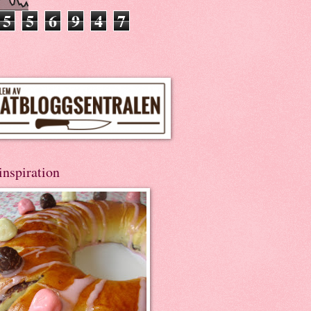
5
5
6
9
4
7
inspiration