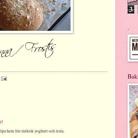
3
.
Bak
37
pa hem lite turkisk yoghurt och testa.