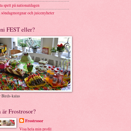
a spett på nationaldagen
 söndagmorgnar och juicenyheter
ni FEST eller?
 Birds-kalas
 är Frostrosor?
Frostrosor
Visa hela min profil