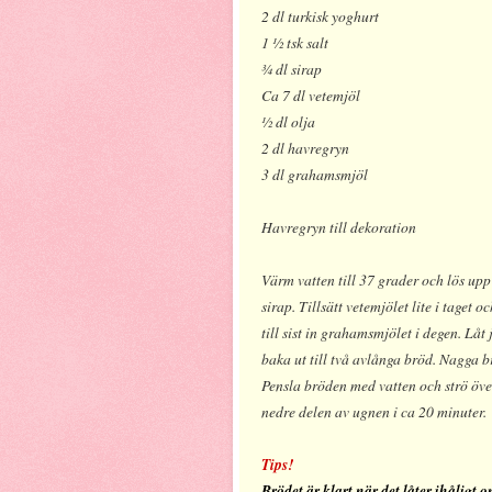
2 dl
turkisk yoghurt
1 ½ tsk salt
¾ dl sirap
Ca
7 dl
vetemjöl
½ dl olja
2 dl
havregryn
3 dl
grahamsmjöl
Havregryn till dekoration
Värm vatten till 37 grader och lös upp
sirap. Tillsätt vetemjölet lite i taget 
till sist in grahamsmjölet i degen. Lå
baka ut till två avlånga bröd. Nagga b
Pensla bröden med vatten och strö öv
nedre delen av ugnen i ca 20 minuter.
Tips!
Brödet är klart när det låter ihåligt