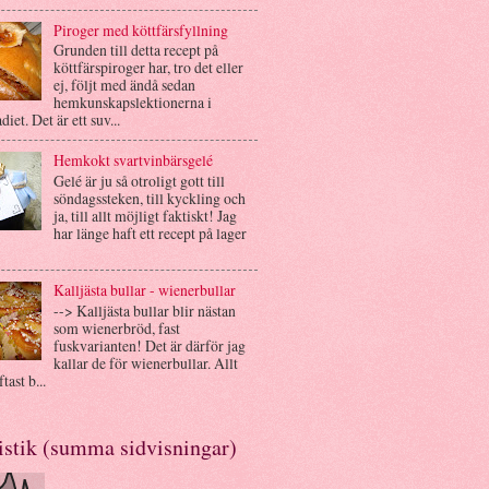
Piroger med köttfärsfyllning
Grunden till detta recept på
köttfärspiroger har, tro det eller
ej, följt med ändå sedan
hemkunskapslektionerna i
diet. Det är ett suv...
Hemkokt svartvinbärsgelé
Gelé är ju så otroligt gott till
söndagssteken, till kyckling och
ja, till allt möjligt faktiskt! Jag
har länge haft ett recept på lager
Kalljästa bullar - wienerbullar
--> Kalljästa bullar blir nästan
som wienerbröd, fast
fuskvarianten! Det är därför jag
kallar de för wienerbullar. Allt
tast b...
istik (summa sidvisningar)