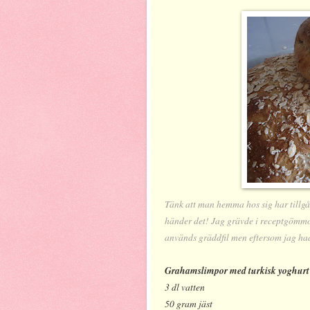
Tänk att man hemma hos sig har tillgå
händer det! Jag grävde i receptgömmor
används gräddfil men eftersom jag had
Grahamslimpor med turkisk yoghurt
3 dl
vatten
50 gram
jäst