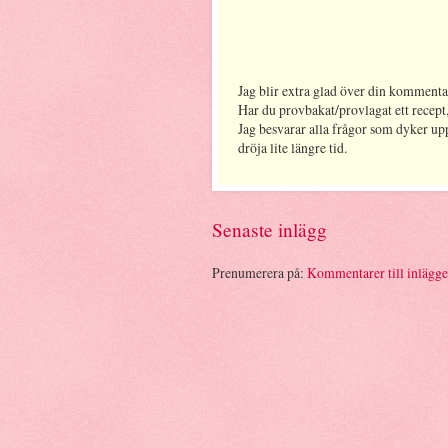
Jag blir extra glad över din kommenta
Har du provbakat/provlagat ett recept,
Jag besvarar alla frågor som dyker up
dröja lite längre tid.
Senaste inlägg
Prenumerera på:
Kommentarer till inlägg