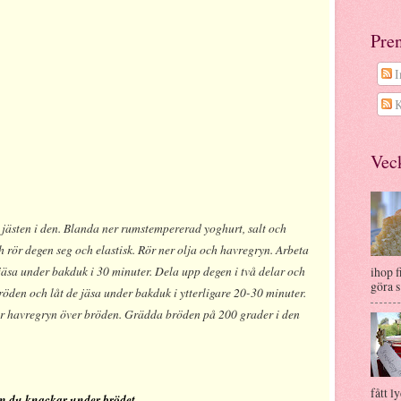
Pre
I
K
Veck
 jästen i den. Blanda ner rumstempererad yoghurt, salt och
och rör degen seg och elastisk. Rör ner olja och havregryn. Arbeta
t jäsa under bakduk i 30 minuter. Dela upp degen i två delar och
ihop f
göra s.
röden och låt de jäsa under bakduk i ytterligare 20-30 minuter.
er havregryn över bröden. Grädda bröden på 200 grader i den
fått ly
 om du knackar under brödet.