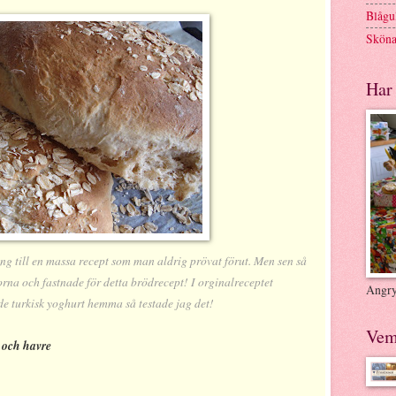
Blågul
Sköna
Har 
ng till en massa recept som man aldrig prövat förut. Men sen så
na och fastnade för detta brödrecept! I orginalreceptet
Angry
e turkisk yoghurt hemma så testade jag det!
Vem
 och havre