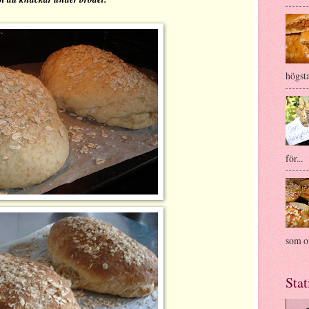
högsta
för...
som of
Stat