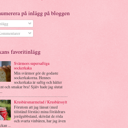
numerera på inlägg på bloggen
nlägg
ommentarer
ans favoritinlägg
Svärmors supersaftiga
sockerkaka
Min svärmor gör de godaste
sockerkakorna. Hennes
sockerkaka är saftig och håller
int och smakar bra! Själv hade jag slutat
..
Krusbärsmarmelad / Krusbärssylt
Förutom att jag länsat (med
tillstånd förstås) mina föräldrars
jordgubbsland, skördat de röda
och svarta vinbären, har jag även
ckan ...