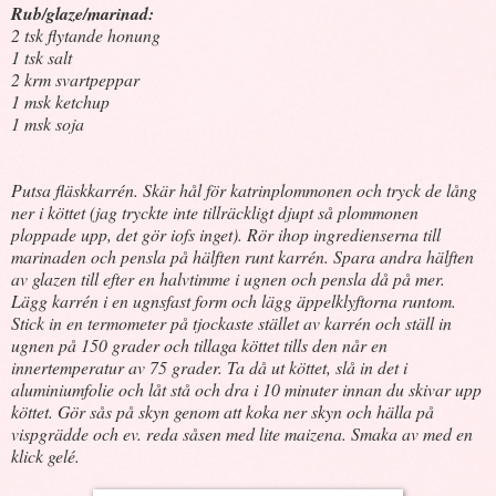
Rub/glaze/marinad:
2 tsk flytande honung
1 tsk salt
2 krm svartpeppar
1 msk ketchup
1 msk soja
Putsa fläskkarrén. Skär hål för katrinplommonen och tryck de lång
ner i köttet (jag tryckte inte tillräckligt djupt så plommonen
ploppade upp, det gör iofs inget). Rör ihop ingredienserna till
marinaden och pensla på hälften runt karrén. Spara andra hälften
av glazen till efter en halvtimme i ugnen och pensla då på mer.
Lägg karrén i en ugnsfast form och lägg äppelklyftorna runtom.
Stick in en termometer på tjockaste stället av karrén och ställ in
ugnen på 150 grader och tillaga köttet tills den når en
innertemperatur av 75 grader. Ta då ut köttet, slå in det i
aluminiumfolie och låt stå och dra i 10 minuter innan du skivar upp
köttet. Gör sås på skyn genom att koka ner skyn och hälla på
vispgrädde och ev. reda såsen med lite maizena. Smaka av med en
klick gelé.