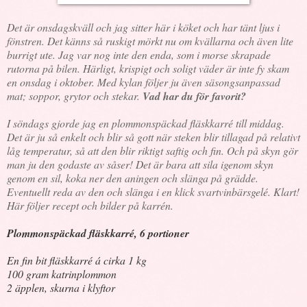
Det är onsdagskväll och jag sitter här i köket och har tänt ljus i
fönstren. Det känns så ruskigt mörkt nu om kvällarna och även lite
burrigt ute. Jag var nog inte den enda, som i morse skrapade
rutorna på bilen. Härligt, krispigt och soligt väder är inte fy skam
en onsdag i oktober. Med kylan följer ju även säsongsanpassad
mat; soppor, grytor och stekar.
Vad har du för favorit?
I söndags gjorde jag en plommonspäckad fläskkarré till middag.
Det är ju så enkelt och blir så gott när steken blir tillagad på relativt
låg temperatur, så att den blir riktigt saftig och fin. Och på skyn gör
man ju den godaste av såser! Det är bara att sila igenom skyn
genom en sil, koka ner den aningen och slänga på grädde.
Eventuellt reda av den och slänga i en klick svartvinbärsgelé. Klart!
Här följer recept och bilder på karrén.
Plommonspäckad fläskkarré, 6 portioner
En fin bit fläskkarré á cirka 1 kg
100 gram katrinplommon
2 äpplen, skurna i klyftor