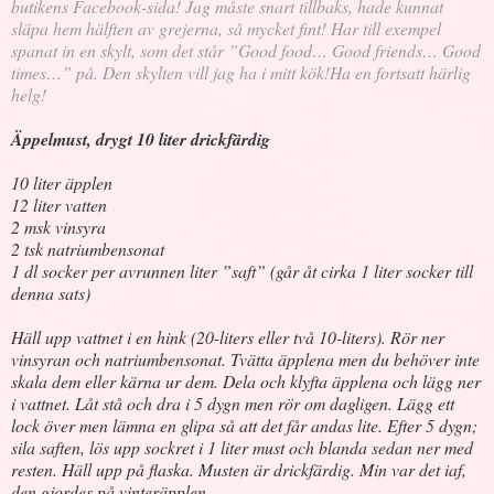
butikens Facebook-sida! Jag måste snart tillbaks, hade kunnat
släpa hem hälften av grejerna, så mycket fint! Har till exempel
spanat in en skylt, som det står ”Good food… Good friends… Good
times…” på. Den skylten vill jag ha i mitt kök!
Ha en fortsatt härlig
helg!
Äppelmust, drygt 10 liter drickfärdig
10 liter äpplen
12 liter vatten
2 msk vinsyra
2 tsk natriumbensonat
1 dl socker per avrunnen liter ”saft” (går åt cirka 1 liter socker till
denna sats)
Häll upp vattnet i en hink (20-liters eller två 10-liters). Rör ner
vinsyran och natriumbensonat. Tvätta äpplena men du behöver inte
skala dem eller kärna ur dem. Dela och klyfta äpplena och lägg ner
i vattnet. Låt stå och dra i 5 dygn men rör om dagligen. Lägg ett
lock över men lämna en glipa så att det får andas lite. Efter 5 dygn;
sila saften, lös upp sockret i 1 liter must och blanda sedan ner med
resten. Häll upp på flaska. Musten är drickfärdig. Min var det iaf,
den gjordes på vinteräpplen.