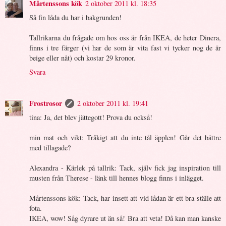
Mårtenssons kök
2 oktober 2011 kl. 18:35
Så fin låda du har i bakgrunden!
Tallrikarna du frågade om hos oss är från IKEA, de heter Dinera,
finns i tre färger (vi har de som är vita fast vi tycker nog de är
beige eller nåt) och kostar 29 kronor.
Svara
Frostrosor
2 oktober 2011 kl. 19:41
tina: Ja, det blev jättegott! Prova du också!
min mat och vikt: Tråkigt att du inte tål äpplen! Går det bättre
med tillagade?
Alexandra - Kärlek på tallrik: Tack, själv fick jag inspiration till
musten från Therese - länk till hennes blogg finns i inlägget.
Mårtenssons kök: Tack, har insett att vid lådan är ett bra ställe att
fota.
IKEA, wow! Såg dyrare ut än så! Bra att veta! Då kan man kanske