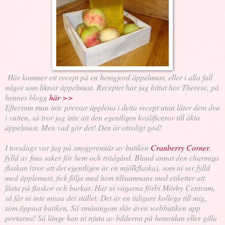
Här kommer ett recept på en hemgjord äppelmust, eller i alla fall
något som liknar äppelmust. Receptet har jag hittat hos Therese, på
hennes blogg
här >>
Eftersom man inte pressar äpplena i detta recept utan låter dem dra
i vatten, så tror jag inte att den egentligen kvalificerar till äkta
äppelmust. Men vad gör det! Den är otroligt god!
I torsdags var jag på smygpremiär av butiken
Cranberry Corner
,
fylld av fina saker för hem och trädgård. Bland annat den charmiga
flaskan (tror att det egentligen är en mjölkflaska), som ni ser fylld
med äpplemust, fick följa med hem tillsammans med etiketter att
fästa på flaskor och burkar. Har ni vägarna förbi Mörby Centrum,
så får ni inte missa det stället. Det är en tidigare kollega till mig,
som öppnat butiken. Så småningom slår även webbutiken upp
portarna! Så länge kan ni njuta av bilderna på hemsidan eller gilla