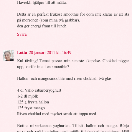
Havrekli hjälper till att mätta.
Detta är en perfekt frukost smoothie för dom inte klarar av att äta
på morronen (som mina två grabbar).
den ger energi fram till lunch.
Svara
Lotta
20 januari 2011 kl. 16:49
Kul tävling! Temat passar min senaste skapelse. Choklad piggar
upp, varför inte i en smoothie?
Hallon- och mangosmoothie med riven choklad, två glas
4 dl Valio rabarberyoghurt
1-2 dl mjölk
125 g frysta hallon
125 fryst mango
Riven choklad med mycket smak att toppa med
Bottna mixerkannan yoghurten. Tillsätt hallon och mango. Börja
mixa och späd vartefter med mjölk till önskad konsistens. Häll