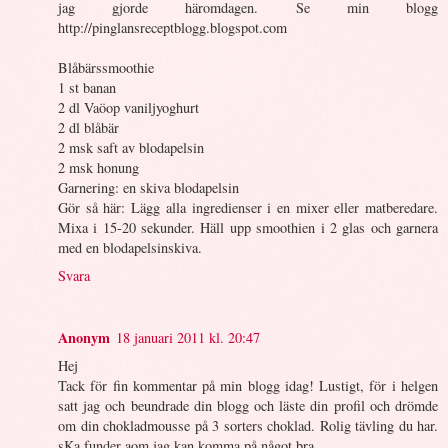
jag gjorde häromdagen. Se min blogg
http://pinglansreceptblogg.blogspot.com
Blåbärssmoothie
1 st banan
2 dl Vaöop vaniljyoghurt
2 dl blåbär
2 msk saft av blodapelsin
2 msk honung
Garnering: en skiva blodapelsin
Gör så här: Lägg alla ingredienser i en mixer eller matberedare.
Mixa i 15-20 sekunder. Häll upp smoothien i 2 glas och garnera
med en blodapelsinskiva.
Svara
Anonym
18 januari 2011 kl. 20:47
Hej
Tack för fin kommentar på min blogg idag! Lustigt, för i helgen
satt jag och beundrade din blogg och läste din profil och drömde
om din chokladmousse på 3 sorters choklad. Rolig tävling du har.
sKa funder aom jag kan komma på något bra.