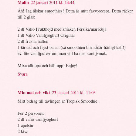
Malin
22 januari 2011 kl. 14:44
Åh! Jag älskar smoothies! Detta är mitt favvorecept. Detta räcker
till 2 glas:
2 dl Valio Frukthöjd med smaken Persika/maracuja
1 dl Valio Vaniljyoghurt Original
2 dl frusna hallon
1 tärnad och fryst banan (så smoothien blir sådär härligt kall!)
ev. lite vaniljpulver om man vill ha mer vaniljsmak.
Mixa alltiopa och häll upp! Enjoy!
Svara
Min mat och vikt
23 januari 2011 kl. 11:03
Mitt bidrag till tävlingen är Tropisk Smoothie!
För 2 personer:
2 dl valio vaniljyoghurt
1 apelsin
2 kiwi