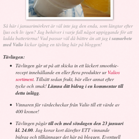
Så här i januarimörkret är väl inte jag den enda, som längtar efter
ljus och liv igen? Jag behöver i varje fall något uppiggande för att
ladda batterierna! Vad passar väl då bättre än att jag
i samarbete
med Valio
kickar igång en tävling här på bloggen!
Tävlingen:
Tävlingen går ut på att skicka in ett läckert smoothie-
recept innehållande en eller flera produkter ur
Valios
sortiment
. Tillsätt sedan frukt, bär eller annat efter
tycke och smak!
Lämna ditt bidrag i en kommentar till
detta inlägg
.
Vinnaren får värdecheckar från Valio till ett värde av
400 kronor!
Tävlingen pågår
till och med söndagen den 23 januari
kl. 24.00
. Jag korar kort därefter ETT vinnande
bidrag och tillkännager det här på bloggen. Eventuell