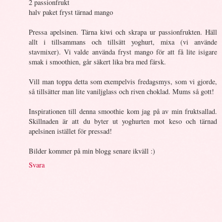
2 passionfrukt
halv paket fryst tärnad mango
Pressa apelsinen. Tärna kiwi och skrapa ur passionfrukten. Häll
allt i tillsammans och tillsätt yoghurt, mixa (vi använde
stavmixer). Vi valde använda fryst mango för att få lite isigare
smak i smoothien, går säkert lika bra med färsk.
Vill man toppa detta som exempelvis fredagsmys, som vi gjorde,
så tillsätter man lite vaniljglass och riven choklad. Mums så gott!
Inspirationen till denna smoothie kom jag på av min fruktsallad.
Skillnaden är att du byter ut yoghurten mot keso och tärnad
apelsinen istället för pressad!
Bilder kommer på min blogg senare ikväll :)
Svara