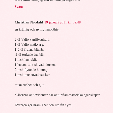
Svara
Christian Nordahl
19 januari 2011 kl. 08:48
en krämig och nyttig smoothie.
2 dl Valio vaniljyoghurt.
1 dl Valio matkvarg.
1-2 dl frusna blåbär.
½ dl torkade tranbär.
1 msk havrekli.
1 banan, tunt skivad, frusen.
2 msk flytande honung.
1 msk muscovadosocker
mixa rubbet och njut.
blåbärens antioxidanter har antiinflammatoriska egenskaper.
Kvargen ger krämighet och lite fin syra.