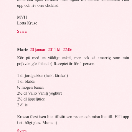
upp och riv över choklad.
MVH
Lotta Kruse
Svara
Marie
20 januari 2011 kl. 22:06
Kör på med en väldigt enkel, men ack så smarrig som min
pojkvän gör ibland :) Receptet är för 1 person.
1 dl jordgubbar (helst färska!)
1 dl blåbär
½ mogen banan
2½ dl Valio Vanilj yoghurt
2½ dl äppeljuice
2 dl is
Krossa först isen lite, tillsätt sen resten och mixa lite till. Häll upp
i ett högt glas. Mums :)
Svara