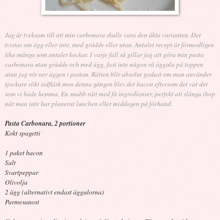
Jag är tveksam till att min carbonara skulle vara den äkta varianten. Det
tvistas om ägg eller inte, med grädde eller utan. Antalet recept är förmodligen
lika många som antalet kockar.
I varje fall så gillar jag att göra min pasta
carbonara utan grädde och med ägg, fast inte någon rå äggula på toppen
utan jag rör ner äggen i pastan. Rätten blir absolut godast om man använder
tjockare rökt sidfläsk men denna gången blev det bacon eftersom det var det
som vi hade hemma. En snabb rätt med få ingredienser, perfekt att slänga ihop
när man inte har planerat lunchen eller middagen på förhand.
Pasta Carbonara, 2 portioner
Kokt spagetti
1 paket bacon
Salt
Svartpeppar
Olivolja
2 ägg (alternativt endast äggulorna)
Parmesanost