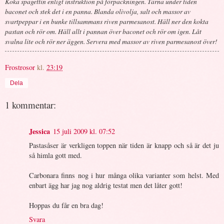
Koka spagettin enligt instruktion på förpackningen. Tärna under tiden
baconet och stek det i en panna. Blanda olivolja, salt och massor av
svartpeppar i en bunke tillsammans riven parmesanost. Häll ner den kokta
pastan och rör om. Häll allt i pannan över baconet och rör om igen. Låt
svalna lite och rör ner äggen. Servera med massor av riven parmesanost över!
Frostrosor
kl.
23:19
Dela
1 kommentar:
Jessica
15 juli 2009 kl. 07:52
Pastasåser är verkligen toppen när tiden är knapp och så är det ju
så himla gott med.
Carbonara finns nog i hur många olika varianter som helst. Med
enbart ägg har jag nog aldrig testat men det låter gott!
Hoppas du får en bra dag!
Svara